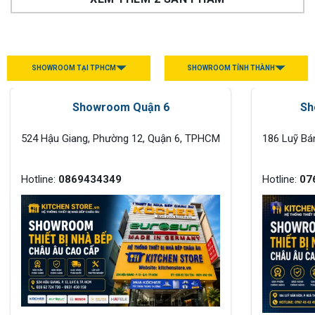
SHOWROOM TẠI TPHCM
SHOWROOM TỈNH THÀNH
Showroom Quận 6
Sh
524 Hậu Giang, Phường 12, Quận 6, TPHCM
186 Luỹ Bá
Hotline:
0869434349
Hotline:
07