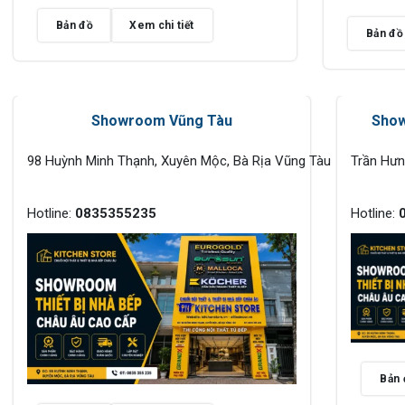
Bản đồ
Xem chi tiết
Bản đồ
Showroom Vũng Tàu
Show
98 Huỳnh Minh Thạnh, Xuyên Mộc, Bà Rịa Vũng Tàu
Trần Hư
Hotline:
0835355235
Hotline:
Bản 