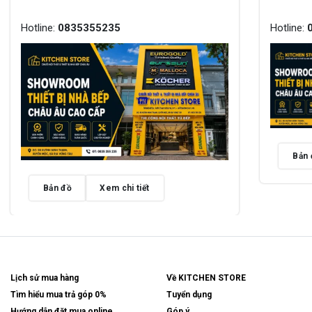
Hotline:
0835355235
Hotline:
Bản 
Bản đồ
Xem chi tiết
Lịch sử mua hàng
Về KITCHEN STORE
Tìm hiểu mua trả góp 0%
Tuyển dụng
Hướng dẫn đặt mua online
Góp ý