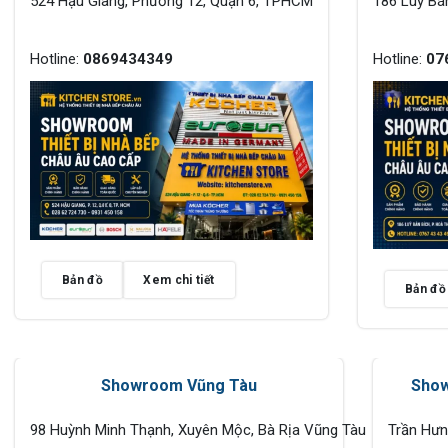
524 Hậu Giang, Phường 12, Quận 6, TPHCM
186 Luỹ Bá
Hotline:
0869434349
Hotline:
07
Bản đồ
Xem chi tiết
Bản đồ
Showroom Vũng Tàu
Show
98 Huỳnh Minh Thạnh, Xuyên Mộc, Bà Rịa Vũng Tàu
Trần Hư