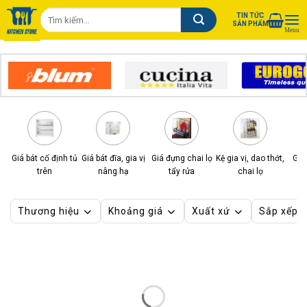
Chuyển
Tìm
TIN TỨC
đến
SẢN PHẨM
kiếm:
nội
dung
Giá bát cố định tủ
Giá bát đĩa, gia vị
Giá đựng chai lọ
Kệ gia vị, dao thớt,
Giá
trên
nâng hạ
tẩy rửa
chai lọ
Thương hiệu
Khoảng giá
Xuất xứ
Sắp xếp 