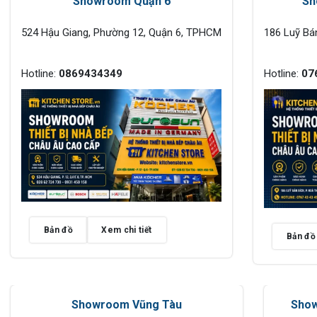
Showroom Quận 6
Sh
524 Hậu Giang, Phường 12, Quận 6, TPHCM
186 Luỹ Bá
Hotline:
0869434349
Hotline:
07
Bản đồ
Xem chi tiết
Bản đồ
Showroom Vũng Tàu
Show