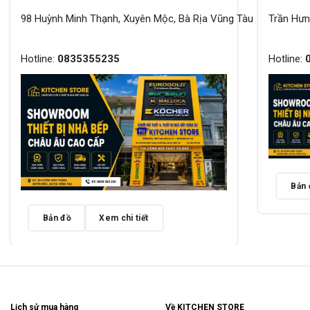
98 Huỳnh Minh Thạnh, Xuyên Mộc, Bà Rịa Vũng Tàu
Trần Hư
Hotline:
0835355235
Hotline:
Bản 
Bản đồ
Xem chi tiết
Lịch sử mua hàng
Về KITCHEN STORE