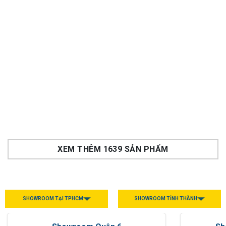
Rổ kéo trên cho bát đĩa
Rổ nâng hạ Utensio
Utensio Plus H2
Plus H2 khay đôi 2 tầng
Liên hệ
để được giá
Liên hệ
để được giá
3,690,000
8,800,000
Rẻ hơn:
Rẻ hơn:
₫
₫
Rẻ hơn hoàn tiền
Rẻ hơn hoàn tiền
XEM THÊM 1639 SẢN PHẨM
SHOWROOM TẠI TPHCM
SHOWROOM TỈNH THÀNH