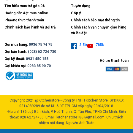
Tìm hiểu mua trả góp 0%
Tuyển dụng
Hướng dẫn đặt mua online
Góp ý
Phương thức thanh toán
Chính sách bảo mật thông tin
Chính sách bảo hành và đổi trả
Chính sách vận chuyển giao hàng
và lắp đặt
Gọi mua hàng:
0936 75 74 75
3.5tr
785k
Gọi bảo hành:
(028) 62 724 730
Gọi kỹ thuật:
0931 450 158
Hỗ trợ thanh toán
Gọi khiếu nại:
0983 85 90 70
Copyright 2021 @Kitchenstore - Công ty TNHH Kitchen Store. GPDKKD:
0314989289 do sở KH & ĐT TP.HCM cấp ngày 03/04/2018.
Địa chỉ: 186 Luỹ Bán Bích, P. Hoà Thạnh, Q. Tân Phú, TP.Hồ Chí Minh. Điện
thoại: 028 62724730. Email: kitchenstore186@gmail.com. Chịu trách
nhiệm nội dung: Nguyễn Anh Tuấn