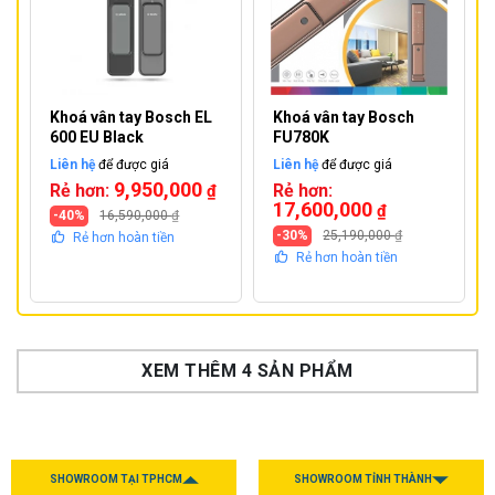
Khoá vân tay Bosch EL
Khoá vân tay Bosch
600 EU Black
FU780K
Liên hệ
để được giá
Liên hệ
để được giá
9,950,000
Rẻ hơn:
Rẻ hơn:
₫
17,600,000
₫
-40%
16,590,000
₫
-30%
25,190,000
₫
Rẻ hơn hoàn tiền
Rẻ hơn hoàn tiền
XEM THÊM 4 SẢN PHẨM
SHOWROOM TẠI TPHCM
SHOWROOM TỈNH THÀNH