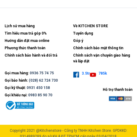
Lịch sử mua hàng
Về KITCHEN STORE
Tìm hiểu mua trả góp 0%
Tuyển dụng
Hướng dẫn đặt mua online
Góp ý
Phương thức thanh toán
Chính sách bảo mật thông tin
Chính sách bảo hành và đổi trả
Chính sách vận chuyển giao hàng
và lắp đặt
Gọi mua hàng:
0936 75 74 75
3.5tr
785k
Gọi bảo hành:
(028) 62 724 730
Gọi kỹ thuật:
0931 450 158
Hỗ trợ thanh toán
Gọi khiếu nại:
0983 85 90 70
Copyright 2021 @Kitchenstore - Công ty TNHH Kitchen Store. GPDKKD:
0314989289 do sở KH & ĐT TP.HCM cấp ngày 03/04/2018.