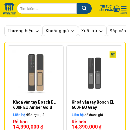
Chuyển
Tìm
TIN TỨC
đến
SẢN PHẨM
kiếm:
nội
dung
Thương hiệu
Khoảng giá
Xuất xứ
Sắp xếp 
Khoá vân tay Bosch EL
Khoá vân tay Bosch EL
600F EU Amber Gold
600F EU Gray
Liên hệ
để được giá
Liên hệ
để được giá
Rẻ hơn:
Rẻ hơn:
14,390,000
14,390,000
₫
₫