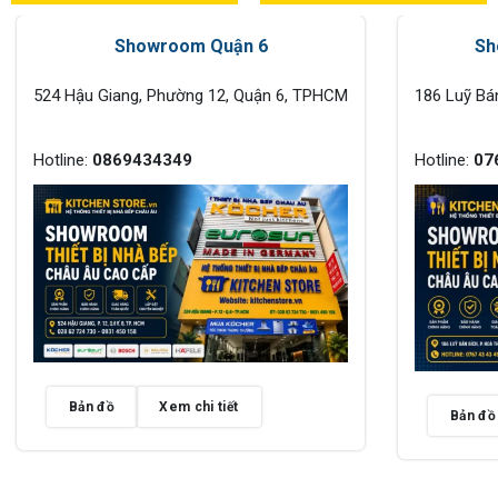
Showroom Quận 6
Sh
524 Hậu Giang, Phường 12, Quận 6, TPHCM
186 Luỹ Bá
Hotline:
0869434349
Hotline:
07
Bản đồ
Xem chi tiết
Bản đồ