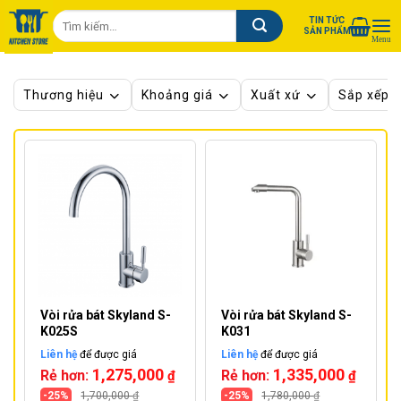
Chuyển
Tìm
TIN TỨC
đến
SẢN PHẨM
kiếm:
nội
dung
Thương hiệu
Khoảng giá
Xuất xứ
Sắp xếp 
Vòi rửa bát Skyland S-
Vòi rửa bát Skyland S-
K025S
K031
Liên hệ
để được giá
Liên hệ
để được giá
1,275,000
1,335,000
Rẻ hơn:
Rẻ hơn:
₫
₫
-25%
1,700,000
₫
-25%
1,780,000
₫