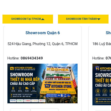
SHOWROOM TẠI TPHCM
SHOWROOM TỈNH THÀNH
Showroom Quận 6
Sh
524 Hậu Giang, Phường 12, Quận 6, TPHCM
186 Luỹ Bá
Hotline:
0869434349
Hotline:
07