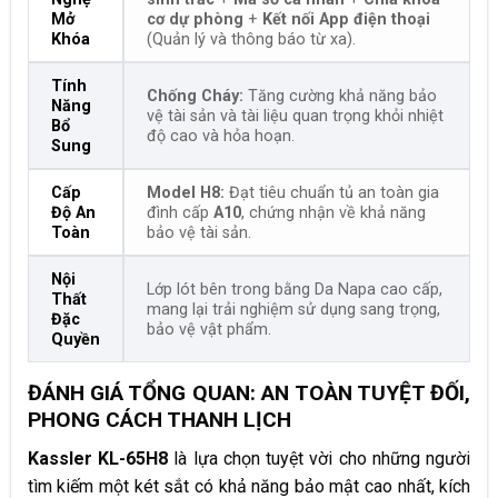
Mở
cơ dự phòng
+
Kết nối App điện thoại
Khóa
(Quản lý và thông báo từ xa).
Tính
Chống Cháy:
Tăng cường khả năng bảo
Năng
vệ tài sản và tài liệu quan trọng khỏi nhiệt
Bổ
độ cao và hỏa hoạn.
Sung
Cấp
Model H8:
Đạt tiêu chuẩn tủ an toàn gia
Độ An
đình cấp
A10
, chứng nhận về khả năng
Toàn
bảo vệ tài sản.
Nội
Lớp lót bên trong bằng Da Napa cao cấp,
Thất
mang lại trải nghiệm sử dụng sang trọng,
Đặc
bảo vệ vật phẩm.
Quyền
ĐÁNH GIÁ TỔNG QUAN: AN TOÀN TUYỆT ĐỐI,
PHONG CÁCH THANH LỊCH
Kassler KL-65H8
là lựa chọn tuyệt vời cho những người
tìm kiếm một két sắt có khả năng bảo mật cao nhất, kích