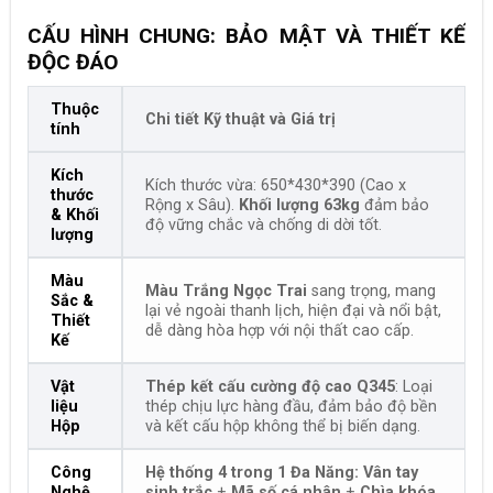
CẤU HÌNH CHUNG: BẢO MẬT VÀ THIẾT KẾ
ĐỘC ĐÁO
Thuộc
Chi tiết Kỹ thuật và Giá trị
tính
Kích
Kích thước vừa: 650*430*390 (Cao x
thước
Rộng x Sâu).
Khối lượng 63kg
đảm bảo
& Khối
độ vững chắc và chống di dời tốt.
lượng
Màu
Màu Trắng Ngọc Trai
sang trọng, mang
Sắc &
lại vẻ ngoài thanh lịch, hiện đại và nổi bật,
Thiết
dễ dàng hòa hợp với nội thất cao cấp.
Kế
Vật
Thép kết cấu cường độ cao Q345
: Loại
liệu
thép chịu lực hàng đầu, đảm bảo độ bền
Hộp
và kết cấu hộp không thể bị biến dạng.
Công
Hệ thống 4 trong 1 Đa Năng:
Vân tay
Nghệ
sinh trắc
+
Mã số cá nhân
+
Chìa khóa