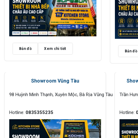
Bản đồ
Xem chi tiết
Bản đồ
Showroom Vũng Tàu
Show
98 Huỳnh Minh Thạnh, Xuyên Mộc, Bà Rịa Vũng Tàu
Trần Hư
Hotline:
0835355235
Hotline: