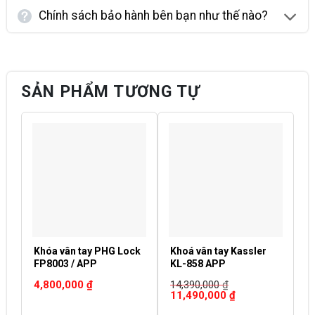
Chính sách bảo hành bên bạn như thế nào?
SẢN PHẨM TƯƠNG TỰ
Khóa vân tay PHG Lock
Khoá vân tay Kassler
K
FP8003 / APP
KL-858 APP
K
4,800,000
₫
14,390,000
₫
2
Giá
Giá
G
11,490,000
₫
1
gốc
hiện
g