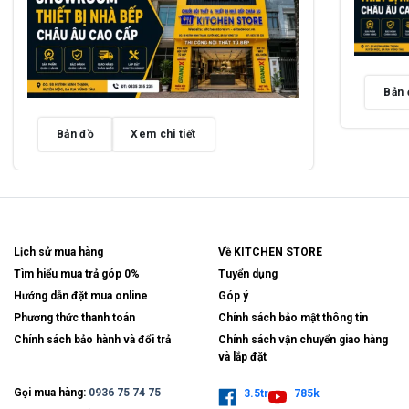
Bản 
Bản đồ
Xem chi tiết
Lịch sử mua hàng
Về KITCHEN STORE
Tìm hiểu mua trả góp 0%
Tuyển dụng
Hướng dẫn đặt mua online
Góp ý
Phương thức thanh toán
Chính sách bảo mật thông tin
Chính sách bảo hành và đổi trả
Chính sách vận chuyển giao hàng
và lắp đặt
Gọi mua hàng:
0936 75 74 75
3.5tr
785k