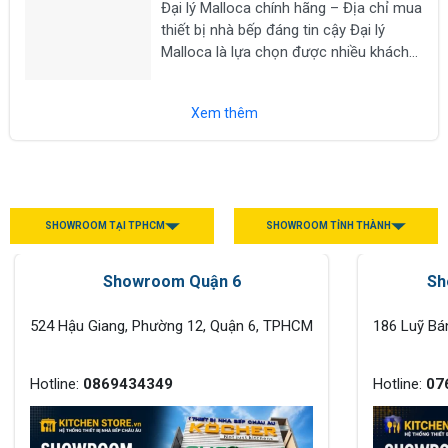
Đại lý Malloca chính hãng – Địa chỉ mua
máy hút mùi, lò nướng, lò vi sóng, máy...
thiết bị nhà bếp đáng tin cậy Đại lý
Malloca là lựa chọn được nhiều khách
hàng tìm kiếm khi có nhu cầu mua các
thiết bị nhà bếp chính hãng như bếp từ,
Xem thêm
máy hút...
SHOWROOM TẠI TPHCM
SHOWROOM TỈNH THÀNH
Showroom Quận 6
Sh
524 Hậu Giang, Phường 12, Quận 6, TPHCM
186 Luỹ Bá
Hotline:
0869434349
Hotline:
07