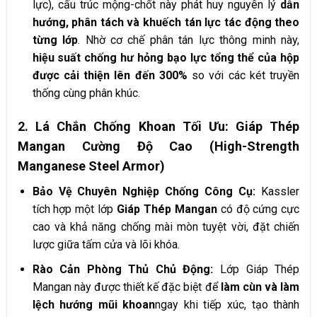
lực), cấu trúc mộng-chốt này phát huy nguyên lý
dẫn
hướng, phân tách và khuếch tán lực tác động theo
từng lớp
. Nhờ cơ chế phân tán lực thông minh này,
hiệu suất chống hư hỏng bạo lực tổng thể của hộp
được cải thiện lên đến 300%
so với các két truyền
thống cùng phân khúc.
2. Lá Chắn Chống Khoan Tối Ưu: Giáp Thép
Mangan Cường Độ Cao (High-Strength
Manganese Steel Armor)
Bảo Vệ Chuyên Nghiệp Chống Công Cụ:
Kassler
tích hợp một lớp
Giáp Thép Mangan
có độ cứng cực
cao và khả năng chống mài mòn tuyệt vời, đặt chiến
lược giữa tấm cửa và lõi khóa.
Rào Cản Phòng Thủ Chủ Động:
Lớp Giáp Thép
Mangan này được thiết kế đặc biệt để
làm cùn và làm
lệch hướng mũi khoan
ngay khi tiếp xúc, tạo thành