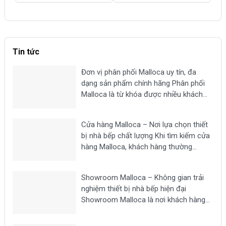
là:
tại
là
14,390,000 ₫.
là:
2,
11,490,000 ₫.
Tin tức
Đơn vị phân phối Malloca uy tín, đa
dạng sản phẩm chính hãng Phân phối
Malloca là từ khóa được nhiều khách
hàng tìm kiếm khi có nhu cầu mua các
thiết bị nhà bếp chất lượng như bếp từ,
Cửa hàng Malloca – Nơi lựa chọn thiết
máy hút mùi, lò nướng,...
bị nhà bếp chất lượng Khi tìm kiếm cửa
hàng Malloca, khách hàng thường
mong muốn lựa chọn một địa chỉ uy tín
để mua các thiết bị nhà bếp chính hãng
Showroom Malloca – Không gian trải
như bếp từ, máy hút...
nghiệm thiết bị nhà bếp hiện đại
Showroom Malloca là nơi khách hàng
có thể trực tiếp trải nghiệm các dòng
thiết bị nhà bếp cao cấp như bếp từ,