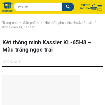
Chuyển
Tìm
TIN TỨC
đến
SẢN PHẨM
kiếm:
nội
dung
/
/
/
Trang chủ
Sản phẩm
Nội thất, phụ kiện, khoá, két sắt
Khóa điện tử, Két sắt
Két thông minh Kassler KL-65H8 –
Màu trắng ngọc trai
Được
xếp
hạng
0.0
5
sao