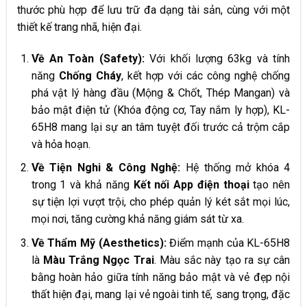
thước phù hợp để lưu trữ đa dạng tài sản, cùng với một
thiết kế trang nhã, hiện đại.
Về An Toàn (Safety):
Với khối lượng 63kg và tính
năng
Chống Cháy
, kết hợp với các công nghệ chống
phá vật lý hàng đầu (Mộng & Chốt, Thép Mangan) và
bảo mật điện tử (Khóa động cơ, Tay nắm ly hợp), KL-
65H8 mang lại sự an tâm tuyệt đối trước cả trộm cắp
và hỏa hoạn.
Về Tiện Nghi & Công Nghệ:
Hệ thống mở khóa 4
trong 1 và khả năng
Kết nối App điện thoại
tạo nên
sự tiện lợi vượt trội, cho phép quản lý két sắt mọi lúc,
mọi nơi, tăng cường khả năng giám sát từ xa.
Về Thẩm Mỹ (Aesthetics):
Điểm mạnh của KL-65H8
là
Màu Trắng Ngọc Trai
. Màu sắc này tạo ra sự cân
bằng hoàn hảo giữa tính năng bảo mật và vẻ đẹp nội
thất hiện đại, mang lại vẻ ngoài tinh tế, sang trọng, đặc