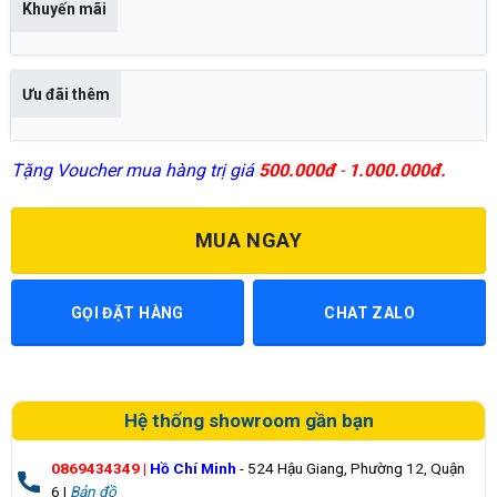
Khuyến mãi
Ưu đãi thêm
Tặng Voucher mua hàng trị giá
500.000đ
-
1.000.000đ.
MUA NGAY
GỌI ĐẶT HÀNG
CHAT ZALO
Hệ thống showroom gần bạn
0869434349
|
Hồ Chí Minh
- 524 Hậu Giang, Phường 12, Quận
6 |
Bản đồ