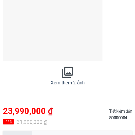
Xem thêm 2 ảnh
Giá
Giá
23,990,000
₫
gốc
hiện
Tiết kiệm đến
là:
tại
8000000đ
31,990,000 ₫.
là:
31,990,000
₫
-25%
23,990,000 ₫.