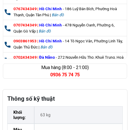
0767434349
|
Hồ Chí Minh
- 186 Luỹ Bán Bích, Phường Hoà
Thạnh, Quận Tân Phú |
Bản đồ
0707434349
|
Hồ Chí Minh
- 478 Nguyễn Oanh, Phường 6,
Quận Gò Vấp |
Bản đồ
0903861953
|
Hồ Chí Minh
- 14 Tô Ngọc Vân, Phường Linh Tây,
Quận Thủ Đức |
Bản đồ
0702434349
|
Đà Nẵng
- 272 Nguyễn Hữu Thọ, Khuê Trung, Hoà
Cường |
Bản đồ
Mua hàng (8:00 - 21:00)
0936 75 74 75
0835355235
|
Bà Rịa Vũng Tàu
- 98 Huỳnh Minh Thạnh, Xuyên
Mộc |
Bản đồ
Thông số kỹ thuật
Khối
63 kg
lượng:
Màu