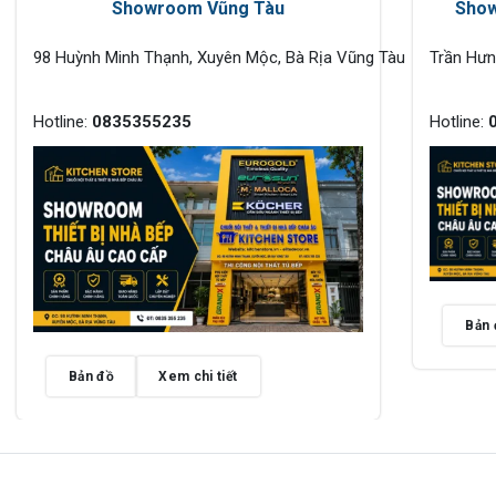
Showroom Vũng Tàu
Show
98 Huỳnh Minh Thạnh, Xuyên Mộc, Bà Rịa Vũng Tàu
Trần Hư
Hotline:
0835355235
Hotline:
Bản 
Bản đồ
Xem chi tiết