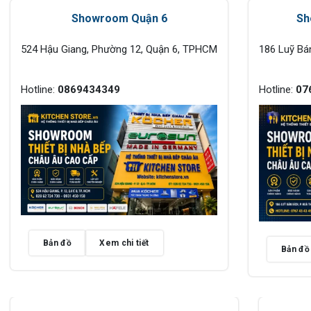
Showroom Quận 6
Sh
524 Hậu Giang, Phường 12, Quận 6, TPHCM
186 Luỹ Bá
Hotline:
0869434349
Hotline:
07
Bản đồ
Xem chi tiết
Bản đồ