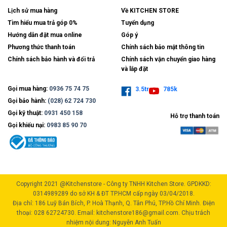
Lịch sử mua hàng
Về KITCHEN STORE
Tìm hiểu mua trả góp 0%
Tuyển dụng
Hướng dẫn đặt mua online
Góp ý
Phương thức thanh toán
Chính sách bảo mật thông tin
Chính sách bảo hành và đổi trả
Chính sách vận chuyển giao hàng
và lắp đặt
Gọi mua hàng:
0936 75 74 75
3.5tr
785k
Gọi bảo hành:
(028) 62 724 730
Gọi kỹ thuật:
0931 450 158
Hỗ trợ thanh toán
Gọi khiếu nại:
0983 85 90 70
Copyright 2021 @Kitchenstore - Công ty TNHH Kitchen Store. GPDKKD:
0314989289 do sở KH & ĐT TP.HCM cấp ngày 03/04/2018.
Địa chỉ: 186 Luỹ Bán Bích, P. Hoà Thạnh, Q. Tân Phú, TP.Hồ Chí Minh. Điện
thoại: 028 62724730. Email: kitchenstore186@gmail.com. Chịu trách
nhiệm nội dung: Nguyễn Anh Tuấn