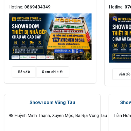
Hotline:
0869434349
Hotline:
07
Bản đồ
Xem chi tiết
Bản đồ
Showroom Vũng Tàu
Show
98 Huỳnh Minh Thạnh, Xuyên Mộc, Bà Rịa Vũng Tàu
Trần Hư