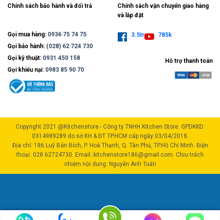
Chính sách bảo hành và đổi trả
Chính sách vận chuyển giao hàng
và lắp đặt
Gọi mua hàng:
0936 75 74 75
3.5tr
785k
Gọi bảo hành:
(028) 62 724 730
Gọi kỹ thuật:
0931 450 158
Hỗ trợ thanh toán
Gọi khiếu nại:
0983 85 90 70
Copyright 2021 @Kitchenstore - Công ty TNHH Kitchen Store. GPDKKD:
0314989289 do sở KH & ĐT TP.HCM cấp ngày 03/04/2018.
Địa chỉ: 186 Luỹ Bán Bích, P. Hoà Thạnh, Q. Tân Phú, TP.Hồ Chí Minh. Điện
thoại: 028 62724730. Email: kitchenstore186@gmail.com. Chịu trách
nhiệm nội dung: Nguyễn Anh Tuấn