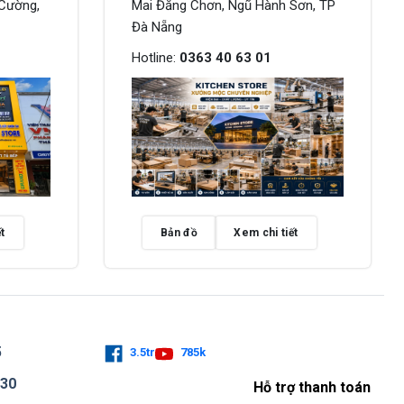
Cường,
Mai Đăng Chơn, Ngũ Hành Sơn, TP
Đà Nẵng
Hotline:
0363 40 63 01
t
Bản đồ
Xem chi tiết
5
3.5tr
785k
730
Hỗ trợ thanh toán