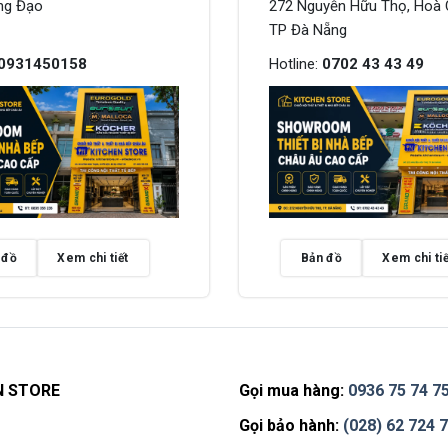
ng Đạo
272 Nguyễn Hữu Thọ, Hoà 
TP Đà Nẵng
0931450158
Hotline:
0702 43 43 49
 đồ
Xem chi tiết
Bản đồ
Xem chi tiế
N STORE
Gọi mua hàng:
0936 75 74 7
Gọi bảo hành:
(028) 62 724 