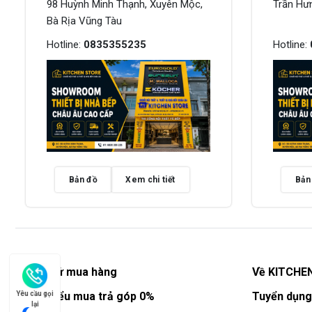
98 Huỳnh Minh Thạnh, Xuyên Mộc,
Trần Hư
Bà Rịa Vũng Tàu
Hotline:
0835355235
Hotline:
Bản đồ
Xem chi tiết
Bản
Lịch sử mua hàng
Về KITCHE
Yêu cầu gọi
Tìm hiểu mua trả góp 0%
Tuyển dụng
lại