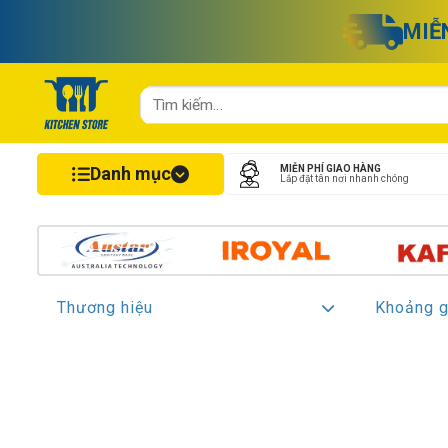
Chuyển
MIỄ
đến
nội
dung
Tìm
kiếm:
Danh mục
MIỄN PHÍ GIAO HÀNG
Lắp đặt tân nơi nhanh chóng
Thương hiệu
Khoảng g