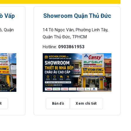
ò Vấp
Showroom Quận Thủ Đức
6, Quận
14 Tô Ngọc Vân, Phường Linh Tây,
Quận Thủ Đức, TPHCM
Hotline:
0903861953
t
Bản đồ
Xem chi tiết