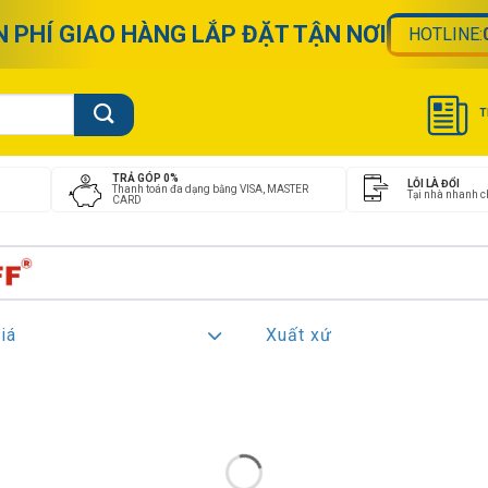
N PHÍ GIAO HÀNG LẮP ĐẶT TẬN NƠI
HOTLINE:
T
TRẢ GÓP 0%
LỖI LÀ ĐỔI
Thanh toán đa dạng bằng VISA, MASTER
Tại nhà nhanh 
CARD
iá
Xuất xứ