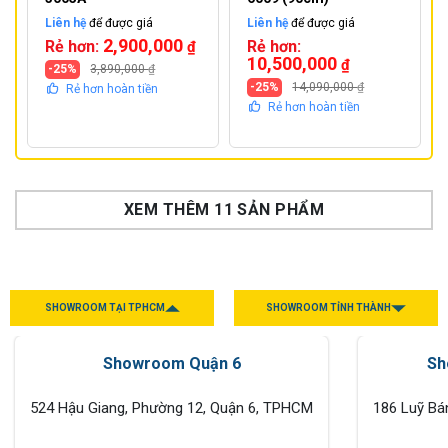
Liên hệ
để được giá
Liên hệ
để được giá
2,900,000
Rẻ hơn:
Rẻ hơn:
₫
10,500,000
₫
-25%
3,890,000
₫
-25%
14,090,000
₫
Rẻ hơn hoàn tiền
Rẻ hơn hoàn tiền
XEM THÊM 11 SẢN PHẨM
SHOWROOM TẠI TPHCM
SHOWROOM TỈNH THÀNH
Showroom Quận 6
Sh
524 Hậu Giang, Phường 12, Quận 6, TPHCM
186 Luỹ Bá