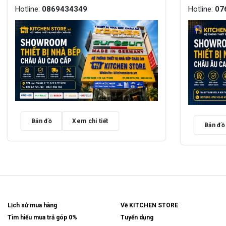
Hotline:
0869434349
Hotline:
07
Bản đồ
Xem chi tiết
Bản đồ
Lịch sử mua hàng
Về KITCHEN STORE
Tìm hiểu mua trả góp 0%
Tuyển dụng