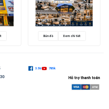
t
Bản đồ
Xem chi tiết
5
3.5tr
785k
730
Hỗ trợ thanh toán