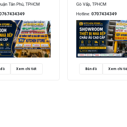
Quận Tân Phú, TPHCM
Gò Vấp, TPHCM
0767434349
Hotline:
0707434349
 đồ
Xem chi tiết
Bản đồ
Xem chi tiế