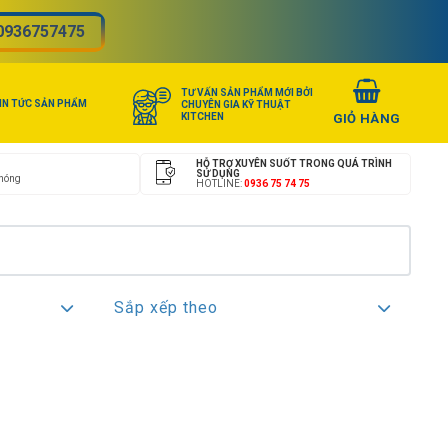
0936757475
TƯ VẤN SẢN PHẨM MỚI BỞI
IN TỨC SẢN PHẨM
CHUYÊN GIA KỸ THUẬT
KITCHEN
HỖ TRỢ XUYÊN SUỐT TRONG QUÁ TRÌNH
SỬ DỤNG
chóng
HOTLINE:
0936 75 74 75
Sắp xếp theo