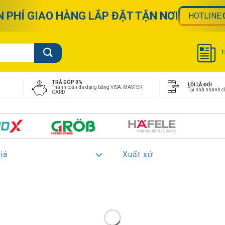
N PHÍ GIAO HÀNG LẮP ĐẶT TẬN NƠI
HOTLINE:
T
TRẢ GÓP 0%
LỖI LÀ ĐỔI
Thanh toán đa dạng bằng VISA, MASTER
Tại nhà nhanh 
CARD
iá
Xuất xứ