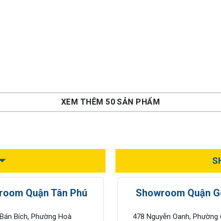
ao cấp
năng SUS304 cao cấp
năng SUS
80
Grand X XT.S380
Grand X 
á
Liên hệ
để được giá
Liên hệ
để 
0,000
1,165,000
Rẻ hơn:
Rẻ hơn:
₫
₫
0
₫
-30%
1,660,000
₫
-31%
1,
ền
Rẻ hơn hoàn tiền
Rẻ hơn 
XEM THÊM 50 SẢN PHẨM
S
room Quận Tân Phú
Showroom Quận G
 Bán Bích, Phường Hoà
478 Nguyễn Oanh, Phường 