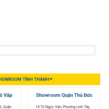
304 cao cấp
X XT.P600
XT.S535
được giá
Liên hệ
để được giá
1,050,000
430,000
Rẻ hơn:
₫
₫
520,000
₫
-26%
580,000
₫
hoàn tiền
Rẻ hơn hoàn tiền
HOWROOM TỈNH THÀNH
ò Vấp
Showroom Quận Thủ Đức
6, Quận
14 Tô Ngọc Vân, Phường Linh Tây,