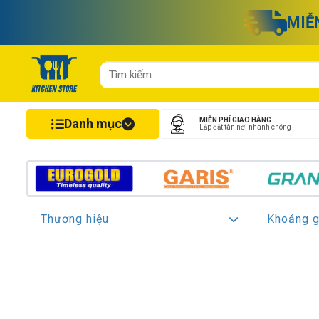
Chuyển
MIỄ
đến
nội
dung
Tìm
kiếm:
Danh mục
MIỄN PHÍ GIAO HÀNG
Lắp đặt tân nơi nhanh chóng
Thương hiệu
Khoảng g