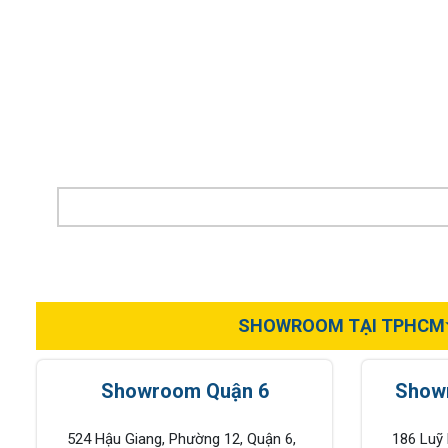
cao cấp vân Cacbon
năng SUS304 c
ETC900 (ETC900CB)–
Grand X XT.S2
Liên hệ
để được giá
Liên hệ
để được gi
Eurogold
660,000
1,09
Rẻ hơn:
Rẻ hơn:
₫
-25%
880,000
₫
-30%
1,550,00
Rẻ hơn hoàn tiền
Rẻ hơn hoàn ti
SHOWROOM TẠI TPHCM
Showroom Quận 6
Show
524 Hậu Giang, Phường 12, Quận 6,
186 Luỹ