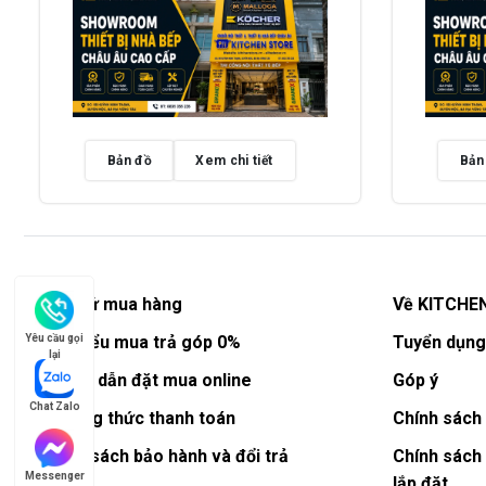
Bản đồ
Xem chi tiết
Bản
Lịch sử mua hàng
Về KITCHE
Yêu cầu gọi
Tìm hiểu mua trả góp 0%
Tuyển dụng
lại
Hướng dẫn đặt mua online
Góp ý
Chat Zalo
Phương thức thanh toán
Chính sách 
Chính sách bảo hành và đổi trả
Chính sách
Messenger
lắp đặt