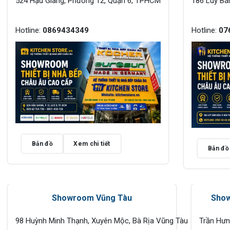
524 Hậu Giang, Phường 12, Quận 6, TPHCM
186 Luỹ Bá
Hotline:
0869434349
Hotline:
07
Bản đồ
Xem chi tiết
Bản đồ
Showroom Vũng Tàu
Show
98 Huỳnh Minh Thạnh, Xuyên Mộc, Bà Rịa Vũng Tàu
Trần Hư