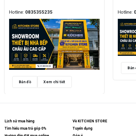
Hotline:
0835355235
Hotline:
Bản 
Bản đồ
Xem chi tiết
Lịch sử mua hàng
Về KITCHEN STORE
Tìm hiểu mua trả góp 0%
Tuyển dụng
Hướng dẫn đặt mua online
Góp ý