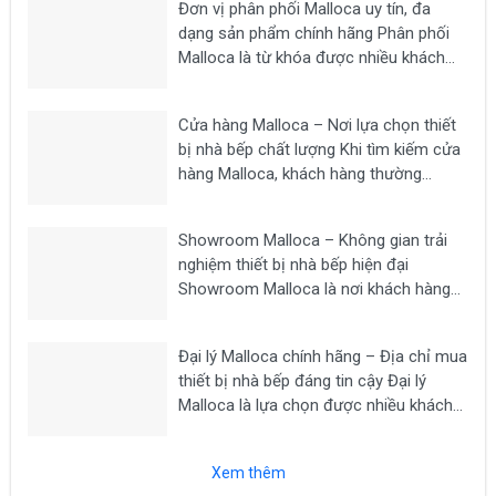
Đơn vị phân phối Malloca uy tín, đa
dạng sản phẩm chính hãng Phân phối
Malloca là từ khóa được nhiều khách
hàng tìm kiếm khi có nhu cầu mua các
thiết bị nhà bếp chất lượng như bếp từ,
Cửa hàng Malloca – Nơi lựa chọn thiết
máy hút mùi, lò nướng,...
bị nhà bếp chất lượng Khi tìm kiếm cửa
hàng Malloca, khách hàng thường
mong muốn lựa chọn một địa chỉ uy tín
để mua các thiết bị nhà bếp chính hãng
Showroom Malloca – Không gian trải
như bếp từ, máy hút...
nghiệm thiết bị nhà bếp hiện đại
Showroom Malloca là nơi khách hàng
có thể trực tiếp trải nghiệm các dòng
thiết bị nhà bếp cao cấp như bếp từ,
Đại lý Malloca chính hãng – Địa chỉ mua
máy hút mùi, lò nướng, lò vi sóng, máy...
thiết bị nhà bếp đáng tin cậy Đại lý
Malloca là lựa chọn được nhiều khách
hàng tìm kiếm khi có nhu cầu mua các
thiết bị nhà bếp chính hãng như bếp từ,
Xem thêm
máy hút...