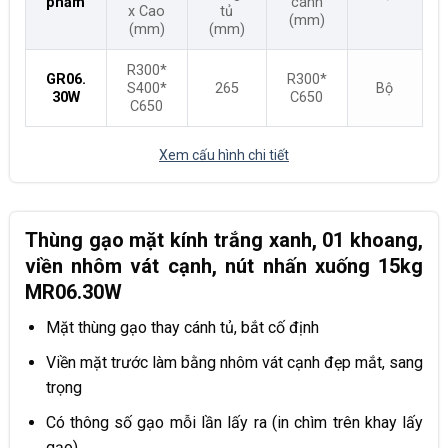
phẩm
cánh
x Cao
tủ
(mm)
(mm)
(mm)
R300*
GR06.
R300*
S400*
265
Bộ
30W
C650
C650
Xem cấu hình chi tiết
Thùng gạo mặt kính trắng xanh, 01 khoang,
viền nhôm vát cạnh, nút nhấn xuống 15kg
MR06.30W
Mặt thùng gạo thay cánh tủ, bắt cố định
Viền mặt trước làm bằng nhôm vát cạnh đẹp mắt, sang
trọng
Có thông số gạo mỗi lần lấy ra (in chìm trên khay lấy
gạo)