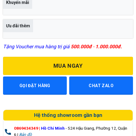
Khuyến mãi
Ưu đãi thêm
Tặng Voucher mua hàng trị giá
500.000đ
-
1.000.000đ.
MUA NGAY
GỌI ĐẶT HÀNG
CHAT ZALO
Hệ thống showroom gần bạn
0869434349
|
Hồ Chí Minh
- 524 Hậu Giang, Phường 12, Quận
6 |
Bản đồ