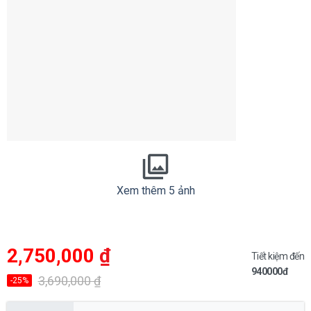
Xem thêm 5 ảnh
Giá
Giá
2,750,000
₫
gốc
hiện
Tiết kiệm đến
là:
tại
940000đ
3,690,000 ₫.
là:
3,690,000
₫
-25%
2,750,000 ₫.