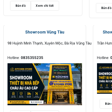
Bản đồ
Xem chi tiết
Bản đồ
Showroom Vũng Tàu
Show
98 Huỳnh Minh Thạnh, Xuyên Mộc, Bà Rịa Vũng Tàu
Trần Hư
Hotline:
0835355235
Hotline:
Bản 