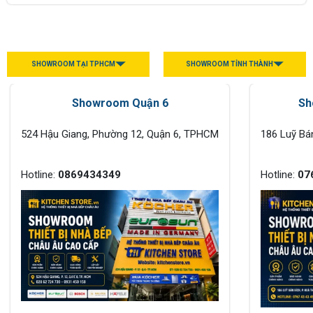
SHOWROOM TẠI TPHCM
SHOWROOM TỈNH THÀNH
Showroom Quận 6
Sh
524 Hậu Giang, Phường 12, Quận 6, TPHCM
186 Luỹ Bá
Hotline:
0869434349
Hotline:
07