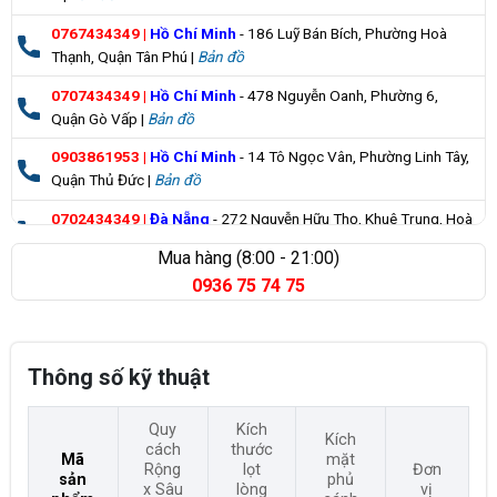
0767434349
|
Hồ Chí Minh
- 186 Luỹ Bán Bích, Phường Hoà
Thạnh, Quận Tân Phú |
Bản đồ
0707434349
|
Hồ Chí Minh
- 478 Nguyễn Oanh, Phường 6,
Quận Gò Vấp |
Bản đồ
0903861953
|
Hồ Chí Minh
- 14 Tô Ngọc Vân, Phường Linh Tây,
Quận Thủ Đức |
Bản đồ
0702434349
|
Đà Nẵng
- 272 Nguyễn Hữu Thọ, Khuê Trung, Hoà
Cường |
Bản đồ
Mua hàng (8:00 - 21:00)
0936 75 74 75
0835355235
|
Bà Rịa Vũng Tàu
- 98 Huỳnh Minh Thạnh, Xuyên
Mộc |
Bản đồ
Thông số kỹ thuật
Quy
Kích
Kích
cách
thước
Mã
mặt
Rộng
lọt
Đơn
sản
phủ
x Sâu
lòng
vị