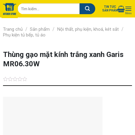
Chuyển
Tìm
TIN TỨC
đến
SẢN PHẨM
kiếm:
nội
dung
/
/
/
Trang chủ
Sản phẩm
Nội thất, phụ kiện, khoá, két sắt
Phụ kiện tủ bếp, tủ áo
Thùng gạo mặt kính trắng xanh Garis
MR06.30W
Được
xếp
hạng
0.0
5
sao