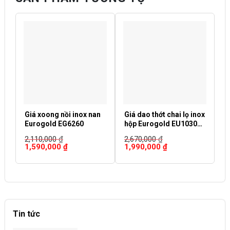
Giá xoong nồi inox nan
Giá dao thớt chai lọ inox
T
Eurogold EG6260
hộp Eurogold EU1030
g
(EUB5530)
E
2,110,000
₫
2,670,000
₫
3
(
Giá
Giá
Giá
Giá
G
1,590,000
₫
1,990,000
₫
2
gốc
hiện
gốc
hiện
g
là:
tại
là:
tại
là
2,110,000 ₫.
là:
2,670,000 ₫.
là:
3,
1,590,000 ₫.
1,990,000 ₫.
Tin tức