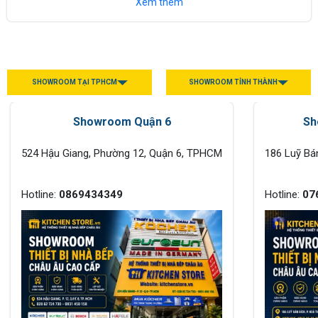
Xem thêm
máy hút...
SHOWROOM TẠI TPHCM
SHOWROOM TỈNH THÀNH
Showroom Quận 6
Sh
524 Hậu Giang, Phường 12, Quận 6, TPHCM
186 Luỹ Bá
Hotline:
0869434349
Hotline:
07