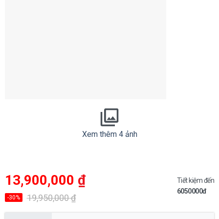
Xem thêm 4 ảnh
Giá
Giá
13,900,000
₫
gốc
hiện
Tiết kiệm đến
là:
tại
6050000đ
19,950,000 ₫.
là:
19,950,000
₫
-30%
13,900,000 ₫.