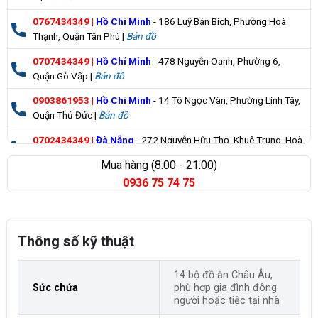
0767434349
|
Hồ Chí Minh
- 186 Luỹ Bán Bích, Phường Hoà
Thạnh, Quận Tân Phú |
Bản đồ
0707434349
|
Hồ Chí Minh
- 478 Nguyễn Oanh, Phường 6,
Quận Gò Vấp |
Bản đồ
0903861953
|
Hồ Chí Minh
- 14 Tô Ngọc Vân, Phường Linh Tây,
Quận Thủ Đức |
Bản đồ
0702434349
|
Đà Nẵng
- 272 Nguyễn Hữu Thọ, Khuê Trung, Hoà
Cường |
Bản đồ
Mua hàng (8:00 - 21:00)
0936 75 74 75
0835355235
|
Bà Rịa Vũng Tàu
- 98 Huỳnh Minh Thạnh, Xuyên
Mộc |
Bản đồ
Thông số kỹ thuật
14 bộ đồ ăn Châu Âu,
Sức chứa
phù hợp gia đình đông
người hoặc tiệc tại nhà