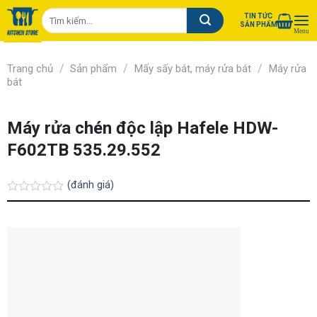
Chuyển
Tìm
TIN TỨC
đến
SẢN PHẨM
kiếm:
nội
dung
/
/
/
Trang chủ
Sản phẩm
Mấy sấy bát, máy rửa bát
Máy rửa
bát
Máy rửa chén độc lập Hafele HDW-
F602TB 535.29.552
(đánh giá)
Được
xếp
hạng
0.0
5
sao