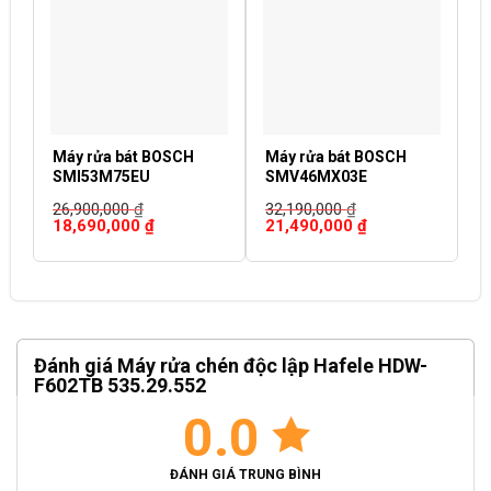
Máy rửa bát BOSCH
Máy rửa bát BOSCH
M
SMI53M75EU
SMV46MX03E
S
26,900,000
₫
32,190,000
₫
2
Giá
Giá
Giá
Giá
G
18,690,000
₫
21,490,000
₫
2
gốc
hiện
gốc
hiện
g
là:
tại
là:
tại
là
26,900,000 ₫.
là:
32,190,000 ₫.
là:
2
18,690,000 ₫.
21,490,000 ₫.
Đánh giá Máy rửa chén độc lập Hafele HDW-
F602TB 535.29.552
0.0
ĐÁNH GIÁ TRUNG BÌNH