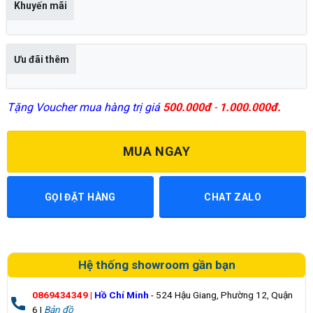
Khuyến mãi
Ưu đãi thêm
Tặng Voucher mua hàng trị giá
500.000đ
-
1.000.000đ.
MUA NGAY
GỌI ĐẶT HÀNG
CHAT ZALO
Hệ thống showroom gần bạn
0869434349
|
Hồ Chí Minh
- 524 Hậu Giang, Phường 12, Quận
6 |
Bản đồ