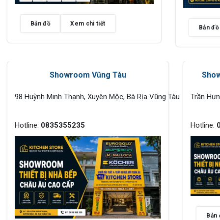
Bản đồ
Xem chi tiết
Bản đồ
Showroom Vũng Tàu
Show
98 Huỳnh Minh Thạnh, Xuyên Mộc, Bà Rịa Vũng Tàu
Trần Hư
Hotline:
0835355235
Hotline:
Bản 