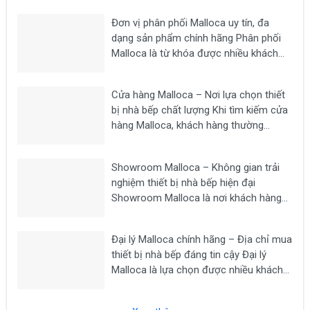
Đơn vị phân phối Malloca uy tín, đa
dạng sản phẩm chính hãng Phân phối
Malloca là từ khóa được nhiều khách
hàng tìm kiếm khi có nhu cầu mua các
thiết bị nhà bếp chất lượng như bếp từ,
Cửa hàng Malloca – Nơi lựa chọn thiết
máy hút mùi, lò nướng,...
bị nhà bếp chất lượng Khi tìm kiếm cửa
hàng Malloca, khách hàng thường
mong muốn lựa chọn một địa chỉ uy tín
để mua các thiết bị nhà bếp chính hãng
Showroom Malloca – Không gian trải
như bếp từ, máy hút...
nghiệm thiết bị nhà bếp hiện đại
Showroom Malloca là nơi khách hàng
có thể trực tiếp trải nghiệm các dòng
thiết bị nhà bếp cao cấp như bếp từ,
Đại lý Malloca chính hãng – Địa chỉ mua
máy hút mùi, lò nướng, lò vi sóng, máy...
thiết bị nhà bếp đáng tin cậy Đại lý
Malloca là lựa chọn được nhiều khách
hàng tìm kiếm khi có nhu cầu mua các
thiết bị nhà bếp chính hãng như bếp từ,