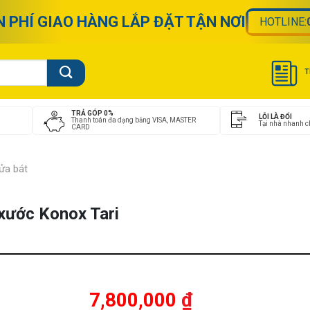
N PHÍ GIAO HÀNG LẮP ĐẶT TẬN NƠI
HOTLINE:
T
TRẢ GÓP 0%
LỖI LÀ ĐỔI
Thanh toán đa dạng bằng VISA, MASTER
Tại nhà nhanh 
CARD
ửa bát
xước Konox Tari
Giá
Giá
7,800,000
₫
gốc
hiện