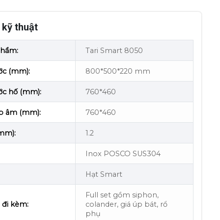
kỹ thuật
phẩm:
Tari Smart 8050
ớc (mm):
800*500*220 mm
ớc hố (mm):
760*460
ắp âm (mm):
760*460
mm):
1.2
Inox POSCO SUS304
Hạt Smart
Full set gồm siphon,
 đi kèm:
colander, giá úp bát, rổ
phụ