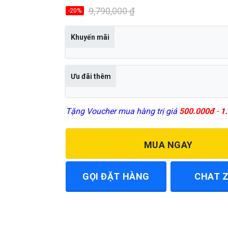
là:
tại
9,790,000 ₫.
là:
9,790,000
₫
-20%
7,800,000 ₫.
Khuyến mãi
Ưu đãi thêm
Tặng Voucher mua hàng trị giá
500.000đ
-
1.
MUA NGAY
GỌI ĐẶT HÀNG
CHAT 