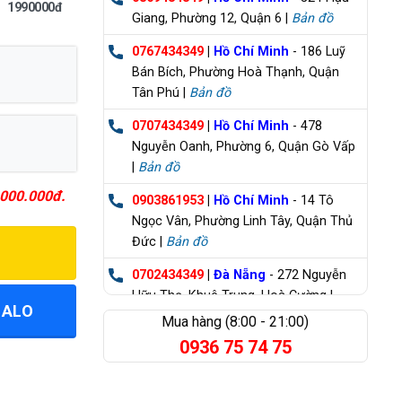
1990000đ
Giang, Phường 12, Quận 6 |
Bản đồ
0767434349
|
Hồ Chí Minh
- 186 Luỹ
Bán Bích, Phường Hoà Thạnh, Quận
Tân Phú |
Bản đồ
0707434349
|
Hồ Chí Minh
- 478
Nguyễn Oanh, Phường 6, Quận Gò Vấp
|
Bản đồ
000.000đ.
0903861953
|
Hồ Chí Minh
- 14 Tô
Ngọc Vân, Phường Linh Tây, Quận Thủ
Đức |
Bản đồ
0702434349
|
Đà Nẵng
- 272 Nguyễn
Hữu Thọ, Khuê Trung, Hoà Cường |
ZALO
Bản đồ
Mua hàng (8:00 - 21:00)
0936 75 74 75
0835355235
|
Bà Rịa Vũng Tàu
- 98
Huỳnh Minh Thạnh, Xuyên Mộc |
Bản đồ