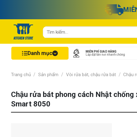
Chuyển
MIỄ
đến
nội
dung
Tìm
kiếm:
Danh mục
MIỄN PHÍ GIAO HÀNG
Lắp đặt tân nơi nhanh chóng
/
/
/
Trang chủ
Sản phẩm
Vòi rửa bát, chậu rửa bát
Chậu r
Chậu rửa bát phong cách Nhật chống 
Smart 8050