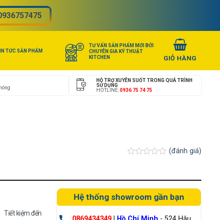
0936757475
TƯ VẤN SẢN PHẨM MỚI BỞI
IN TỨC SẢN PHẨM
CHUYÊN GIA KỸ THUẬT
KITCHEN
HỖ TRỢ XUYÊN SUỐT TRONG QUÁ TRÌNH
SỬ DỤNG
chóng
HOTLINE:
0936 75 74 75
(đánh giá)
Được
xếp
hạng
0.0
5
Hệ thống showroom gần bạn
sao
Tiết kiệm đến
0869434349
|
Hồ Chí Minh
- 524 Hậu