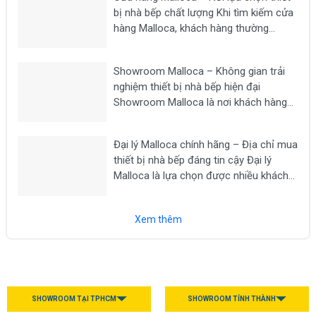
máy hút mùi, lò nướng,...
bị nhà bếp chất lượng Khi tìm kiếm cửa
hàng Malloca, khách hàng thường
mong muốn lựa chọn một địa chỉ uy tín
để mua các thiết bị nhà bếp chính hãng
Showroom Malloca – Không gian trải
như bếp từ, máy hút...
nghiệm thiết bị nhà bếp hiện đại
Showroom Malloca là nơi khách hàng
có thể trực tiếp trải nghiệm các dòng
thiết bị nhà bếp cao cấp như bếp từ,
Đại lý Malloca chính hãng – Địa chỉ mua
máy hút mùi, lò nướng, lò vi sóng, máy...
thiết bị nhà bếp đáng tin cậy Đại lý
Malloca là lựa chọn được nhiều khách
hàng tìm kiếm khi có nhu cầu mua các
thiết bị nhà bếp chính hãng như bếp từ,
Xem thêm
máy hút...
SHOWROOM TẠI TPHCM
SHOWROOM TỈNH THÀNH