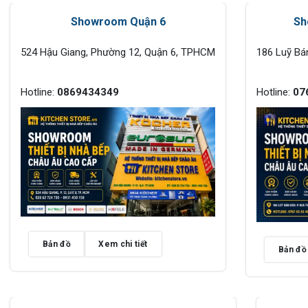
Showroom Quận 6
Sh
524 Hậu Giang, Phường 12, Quận 6, TPHCM
186 Luỹ Bá
Hotline:
0869434349
Hotline:
07
Bản đồ
Xem chi tiết
Bản đồ