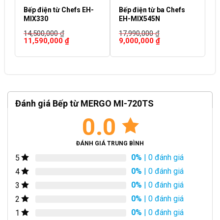
Bếp điện từ Chefs EH-
Bếp điện từ ba Chefs
B
MIX330
EH-MIX545N
P
14,500,000
₫
17,990,000
₫
2
Giá
Giá
Giá
Giá
G
11,590,000
₫
9,000,000
₫
1
gốc
hiện
gốc
hiện
g
là:
tại
là:
tại
là
14,500,000 ₫.
là:
17,990,000 ₫.
là:
2
11,590,000 ₫.
9,000,000 ₫.
Đánh giá Bếp từ MERGO MI-720TS
0.0
ĐÁNH GIÁ TRUNG BÌNH
0%
| 0 đánh giá
5
0%
| 0 đánh giá
4
0%
| 0 đánh giá
3
0%
| 0 đánh giá
2
0%
| 0 đánh giá
1