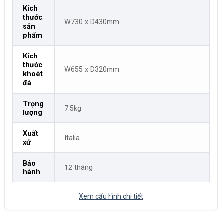
Kích
thước
W730 x D430mm
sản
phẩm
Kích
thước
W655 x D320mm
khoét
đá
Trọng
7.5kg
lượng
Xuất
Italia
xứ
Bảo
12 tháng
hành
Xem cấu hình chi tiết