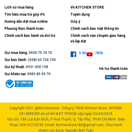
Lịch sử mua hàng
Về KITCHEN STORE
Tìm hiểu mua trả góp 0%
Tuyển dụng
Hướng dẫn đặt mua online
Góp ý
Phương thức thanh toán
Chính sách bảo mật thông tin
Chính sách bảo hành và đổi trả
Chính sách vận chuyển giao hàng
và lắp đặt
Gọi mua hàng:
0936 75 74 75
3.5tr
785k
Gọi bảo hành:
(028) 62 724 730
Gọi kỹ thuật:
0931 450 158
Hỗ trợ thanh toán
Gọi khiếu nại:
0983 85 90 70
Copyright 2021 @Kitchenstore - Công ty TNHH Kitchen Store. GPDKKD:
0314989289 do sở KH & ĐT TP.HCM cấp ngày 03/04/2018.
Địa chỉ: 186 Luỹ Bán Bích, P. Hoà Thạnh, Q. Tân Phú, TP.Hồ Chí Minh. Điện
thoại: 028 62724730. Email: kitchenstore186@gmail.com. Chịu trách
nhiệm nội dung: Nguyễn Anh Tuấn