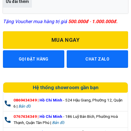
Ưu đãi thêm
Tặng Voucher mua hàng trị giá
500.000đ
-
1.000.000đ.
MUA NGAY
GỌI ĐẶT HÀNG
CHAT ZALO
Hệ thống showroom gần bạn
0869434349
|
Hồ Chí Minh
- 524 Hậu Giang, Phường 12, Quận
6 |
Bản đồ
0767434349
|
Hồ Chí Minh
- 186 Luỹ Bán Bích, Phường Hoà
Thạnh, Quận Tân Phú |
Bản đồ