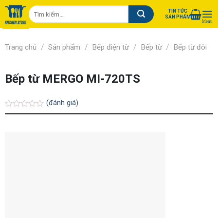
Chuyển
Tìm
TIN TỨC
đến
SẢN PHẨM
kiếm:
nội
dung
/
/
/
/
Trang chủ
Sản phẩm
Bếp điện từ
Bếp từ
Bếp từ đôi
Bếp từ MERGO MI-720TS
(đánh giá)
Được
xếp
hạng
0.0
5
sao