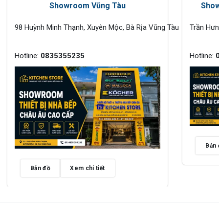
Showroom Vũng Tàu
Show
98 Huỳnh Minh Thạnh, Xuyên Mộc, Bà Rịa Vũng Tàu
Trần Hư
Hotline:
0835355235
Hotline:
Bản 
Bản đồ
Xem chi tiết