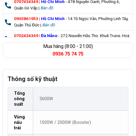
0707434349
|
Hồ Chí Minh
- 478 Nguyễn Oanh, Phường 6,
Quận Gò Vấp |
Bản đồ
0903861953
|
Hồ Chí Minh
- 14 Tô Ngọc Vân, Phường Linh Tây,
Quận Thủ Đức |
Bản đồ
0702434349
|
Đà Nẵng
- 272 Nguyễn Hữu Thọ, Khuê Trung, Hoà
Cường |
Bản đồ
Mua hàng (8:00 - 21:00)
0936 75 74 75
0835355235
|
Bà Rịa Vũng Tàu
- 98 Huỳnh Minh Thạnh, Xuyên
Mộc |
Bản đồ
Thông số kỹ thuật
Tổng
công
3600W
suất
Vùng
nấu
1500W / 2000W (Booster)
trái