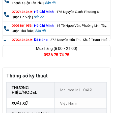
Thạnh, Quận Tân Phú |
Bản đồ
0707434349
|
Hồ Chí Minh
- 478 Nguyễn Oanh, Phường 6,
Quận Gò Vấp |
Bản đồ
0903861953
|
Hồ Chí Minh
- 14 Tô Ngọc Vân, Phường Linh Tây,
Quận Thủ Đức |
Bản đồ
0702434349
|
Đà Nẵng
- 272 Nguyễn Hữu Thọ, Khuê Trung, Hoà
Cường |
Bản đồ
Mua hàng (8:00 - 21:00)
0936 75 74 75
0835355235
|
Bà Rịa Vũng Tàu
- 98 Huỳnh Minh Thạnh, Xuyên
Mộc |
Bản đồ
Thông số kỹ thuật
THƯƠNG
Malloca MH-04IR
HIỆU/MODEL
XUẤT XỨ
Việt Nam