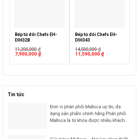
Bếp từ đôi Chefs EH-
Bếp từ đôi Chefs EH-
B
DIH32B
DIH343
I
11,200,000
₫
14,500,000
₫
2
Giá
Giá
Giá
Giá
G
7,900,000
₫
11,590,000
₫
1
gốc
hiện
gốc
hiện
g
là:
tại
là:
tại
là
11,200,000 ₫.
là:
14,500,000 ₫.
là:
2
7,900,000 ₫.
11,590,000 ₫.
Tin tức
Đơn vị phân phối Malloca uy tín, đa
dạng sản phẩm chính hãng Phân phối
Malloca là từ khóa được nhiều khách
hàng tìm kiếm khi có nhu cầu mua các
thiết bị nhà bếp chất lượng như bếp từ,