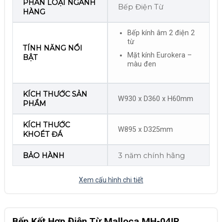
PHÂN LOẠI NGÀNH
Bếp Điện Từ
HÀNG
Bếp kính âm 2 điện 2
từ
TÍNH NĂNG NỔI
Mặt kính Eurokera –
BẬT
màu đen
KÍCH THƯỚC SẢN
W930 x D360 x H60mm
PHẨM
KÍCH THƯỚC
W895 x D325mm
KHOÉT ĐÁ
BẢO HÀNH
3 năm chính hãng
Xem cấu hình chi tiết
Bếp Kết Hợp Điện Từ Malloca MH-04IR