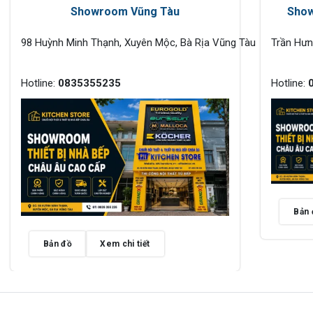
Showroom Vũng Tàu
Show
98 Huỳnh Minh Thạnh, Xuyên Mộc, Bà Rịa Vũng Tàu
Trần Hư
Hotline:
0835355235
Hotline:
Bản 
Bản đồ
Xem chi tiết