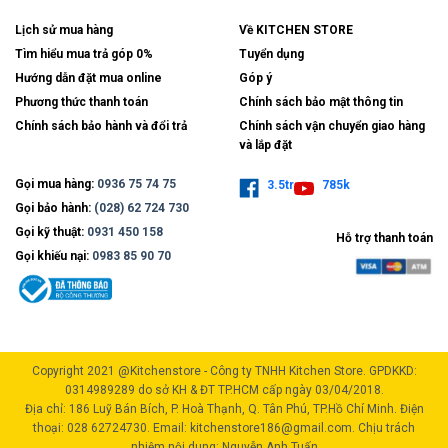
Lịch sử mua hàng
Về KITCHEN STORE
Tìm hiểu mua trả góp 0%
Tuyển dụng
Hướng dẫn đặt mua online
Góp ý
Phương thức thanh toán
Chính sách bảo mật thông tin
Chính sách bảo hành và đổi trả
Chính sách vận chuyển giao hàng
và lắp đặt
Gọi mua hàng:
0936 75 74 75
3.5tr
785k
Gọi bảo hành:
(028) 62 724 730
Gọi kỹ thuật:
0931 450 158
Hỗ trợ thanh toán
Gọi khiếu nại:
0983 85 90 70
Copyright 2021 @Kitchenstore - Công ty TNHH Kitchen Store. GPDKKD:
0314989289 do sở KH & ĐT TP.HCM cấp ngày 03/04/2018.
Địa chỉ: 186 Luỹ Bán Bích, P. Hoà Thạnh, Q. Tân Phú, TP.Hồ Chí Minh. Điện
thoại: 028 62724730. Email: kitchenstore186@gmail.com. Chịu trách
nhiệm nội dung: Nguyễn Anh Tuấn