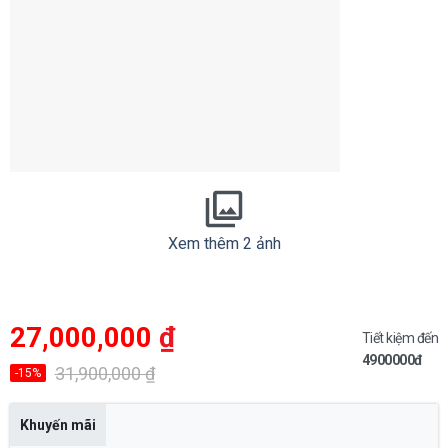
Xem thêm 2 ảnh
Giá
Giá
27,000,000
₫
gốc
hiện
Tiết kiệm đến
là:
tại
4900000đ
31,900,000 ₫.
là:
31,900,000
₫
-15%
27,000,000 ₫.
Khuyến mãi