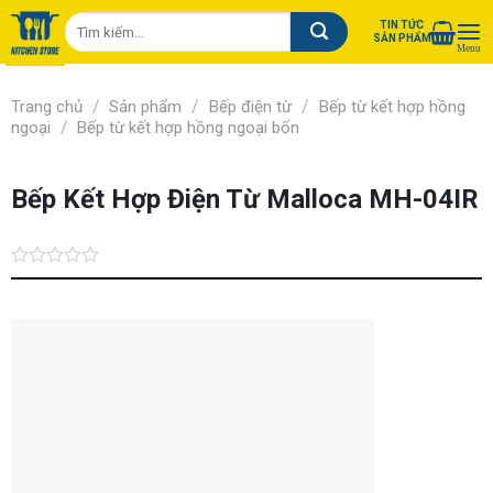
Chuyển
Tìm
TIN TỨC
đến
SẢN PHẨM
kiếm:
nội
dung
/
/
/
Trang chủ
Sản phẩm
Bếp điện từ
Bếp từ kết hợp hồng
/
ngoại
Bếp từ kết hợp hồng ngoại bốn
Bếp Kết Hợp Điện Từ Malloca MH-04IR
Được
xếp
hạng
0.0
5
sao