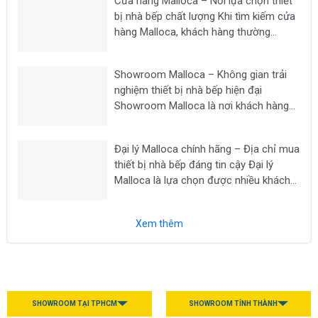
Cửa hàng Malloca – Nơi lựa chọn thiết
máy hút mùi, lò nướng,...
bị nhà bếp chất lượng Khi tìm kiếm cửa
hàng Malloca, khách hàng thường
mong muốn lựa chọn một địa chỉ uy tín
để mua các thiết bị nhà bếp chính hãng
Showroom Malloca – Không gian trải
như bếp từ, máy hút...
nghiệm thiết bị nhà bếp hiện đại
Showroom Malloca là nơi khách hàng
có thể trực tiếp trải nghiệm các dòng
thiết bị nhà bếp cao cấp như bếp từ,
Đại lý Malloca chính hãng – Địa chỉ mua
máy hút mùi, lò nướng, lò vi sóng, máy...
thiết bị nhà bếp đáng tin cậy Đại lý
Malloca là lựa chọn được nhiều khách
hàng tìm kiếm khi có nhu cầu mua các
thiết bị nhà bếp chính hãng như bếp từ,
Xem thêm
máy hút...
SHOWROOM TẠI TPHCM
SHOWROOM TỈNH THÀNH