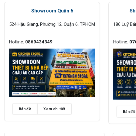
Showroom Quận 6
Sh
524 Hậu Giang, Phường 12, Quận 6, TPHCM
186 Luỹ Bá
Hotline:
0869434349
Hotline:
07
Bản đồ
Xem chi tiết
Bản đồ