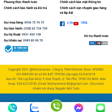
Phương thức thanh toán
Chính sách bảo mật thông tin
Chính sách bảo hành và đổi trả
Chính sách vận chuyển giao hàng
và lắp đặt
Gọi mua hàng:
0936 75 74 75
3.5tr
785k
Gọi bảo hành:
(028) 62 724 730
Gọi kỹ thuật:
0931 450 158
Hỗ trợ thanh toán
Gọi khiếu nại:
0983 85 90 70
Copyright 2021 @Kitchenstore - Công ty TNHH Kitchen Store. GPDKKD:
0314989289 do sở KH & ĐT TP.HCM cấp ngày 03/04/2018.
Địa chỉ: 186 Luỹ Bán Bích, P. Hoà Thạnh, Q. Tân Phú, TP.Hồ Chí Minh. Điện
thoại: 028 62724730. Email: kitchenstore186@gmail.com. Chịu trách
nhiệm nội dung: Nguyễn Anh Tuấn