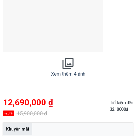
Xem thêm 4 ảnh
Giá
Giá
12,690,000
₫
gốc
hiện
Tiết kiệm đến
là:
tại
3210000đ
15,900,000 ₫.
là:
15,900,000
₫
-20%
12,690,000 ₫.
Khuyến mãi