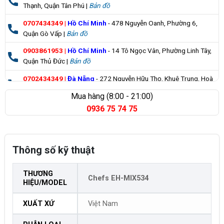
Thạnh, Quận Tân Phú |
Bản đồ
0707434349
|
Hồ Chí Minh
- 478 Nguyễn Oanh, Phường 6,
Quận Gò Vấp |
Bản đồ
0903861953
|
Hồ Chí Minh
- 14 Tô Ngọc Vân, Phường Linh Tây,
Quận Thủ Đức |
Bản đồ
0702434349
|
Đà Nẵng
- 272 Nguyễn Hữu Thọ, Khuê Trung, Hoà
Cường |
Bản đồ
Mua hàng (8:00 - 21:00)
0936 75 74 75
0835355235
|
Bà Rịa Vũng Tàu
- 98 Huỳnh Minh Thạnh, Xuyên
Mộc |
Bản đồ
Thông số kỹ thuật
THƯƠNG
Chefs EH-MIX534
HIỆU/MODEL
XUẤT XỨ
Việt Nam