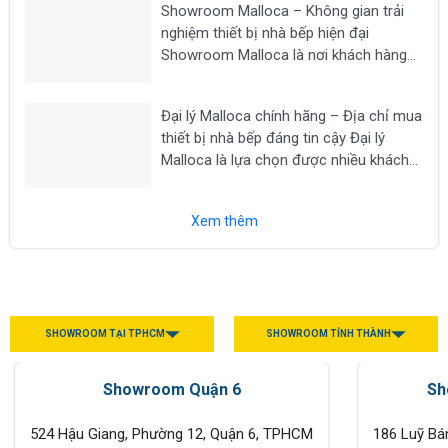
Showroom Malloca – Không gian trải
như bếp từ, máy hút...
nghiệm thiết bị nhà bếp hiện đại
Showroom Malloca là nơi khách hàng
có thể trực tiếp trải nghiệm các dòng
thiết bị nhà bếp cao cấp như bếp từ,
Đại lý Malloca chính hãng – Địa chỉ mua
máy hút mùi, lò nướng, lò vi sóng, máy...
thiết bị nhà bếp đáng tin cậy Đại lý
Malloca là lựa chọn được nhiều khách
hàng tìm kiếm khi có nhu cầu mua các
thiết bị nhà bếp chính hãng như bếp từ,
Xem thêm
máy hút...
SHOWROOM TẠI TPHCM
SHOWROOM TỈNH THÀNH
Showroom Quận 6
Sh
524 Hậu Giang, Phường 12, Quận 6, TPHCM
186 Luỹ Bá