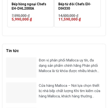
Bếp hồng ngoại Chefs
Bếp từ đôi Chefs EH-
B
EH-DHL2000A
DIH330
I
7,590,000
₫
14,500,000
₫
1
Giá
Giá
Giá
Giá
G
5,990,000
₫
11,590,000
₫
1
gốc
hiện
gốc
hiện
g
là:
tại
là:
tại
là
7,590,000 ₫.
là:
14,500,000 ₫.
là:
1
5,990,000 ₫.
11,590,000 ₫.
Tin tức
Đơn vị phân phối Malloca uy tín, đa
dạng sản phẩm chính hãng Phân phối
Malloca là từ khóa được nhiều khách
hàng tìm kiếm khi có nhu cầu mua các
thiết bị nhà bếp chất lượng như bếp từ,
Cửa hàng Malloca – Nơi lựa chọn thiết
máy hút mùi, lò nướng,...
bị nhà bếp chất lượng Khi tìm kiếm cửa
hàng Malloca, khách hàng thường
mong muốn lựa chọn một địa chỉ uy tín
để mua các thiết bị nhà bếp chính hãng