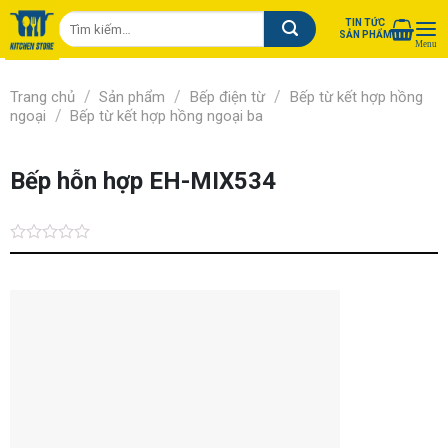
Chuyển
Tìm
TIN TỨC
đến
SẢN PHẨM
kiếm:
nội
dung
/
/
/
Trang chủ
Sản phẩm
Bếp điện từ
Bếp từ kết hợp hồng
/
ngoại
Bếp từ kết hợp hồng ngoại ba
Bếp hỗn hợp EH-MIX534
Được
xếp
hạng
0.0
5
sao