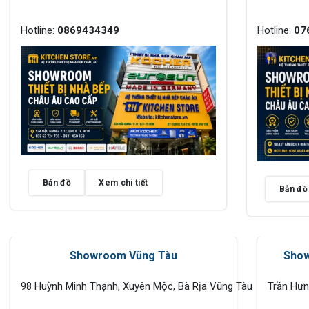
Hotline:
0869434349
Hotline:
07
Bản đồ
Xem chi tiết
Bản đồ
Showroom Vũng Tàu
Show
98 Huỳnh Minh Thạnh, Xuyên Mộc, Bà Rịa Vũng Tàu
Trần Hư