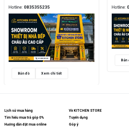
Hotline:
0835355235
Hotline:
Bản 
Bản đồ
Xem chi tiết
Lịch sử mua hàng
Về KITCHEN STORE
Tìm hiểu mua trả góp 0%
Tuyển dụng
Hướng dẫn đặt mua online
Góp ý