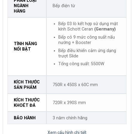
PHÂN LOẠI
NGÀNH
Bếp điện từ
HÀNG
Bếp 03 lò kết hợp sử dụng mặt
kính Schott Ceran
(Germany)
Bếp có 9 mức công suất nấu
nướng + Booster
TÍNH NĂNG
NỔI BẬT
Bếp điều khiển cảm ứng dạng
trượt Slide
Tổng công suất: 5500W
KÍCH THƯỚC
750R x 450S x 60C mm
SẢN PHẨM
KÍCH THƯỚC
720R x 390S mm
KHOÉT ĐÁ
BẢO HÀNH
3 năm chính hãng
Xem cấu hình chi tiết