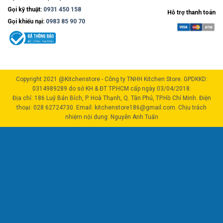
Gọi kỹ thuật:
0931 450 158
Hỗ trợ thanh toán
Gọi khiếu nại:
0983 85 90 70
Copyright 2021 @Kitchenstore - Công ty TNHH Kitchen Store. GPDKKD:
0314989289 do sở KH & ĐT TP.HCM cấp ngày 03/04/2018.
Địa chỉ: 186 Luỹ Bán Bích, P. Hoà Thạnh, Q. Tân Phú, TP.Hồ Chí Minh. Điện
thoại: 028 62724730. Email: kitchenstore186@gmail.com. Chịu trách
nhiệm nội dung: Nguyễn Anh Tuấn