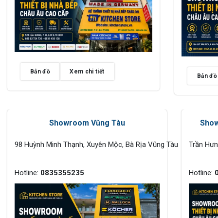
Bản đồ
Xem chi tiết
Bản đồ
Showroom Vũng Tàu
Show
98 Huỳnh Minh Thạnh, Xuyên Mộc, Bà Rịa Vũng Tàu
Trần Hư
Hotline:
0835355235
Hotline: