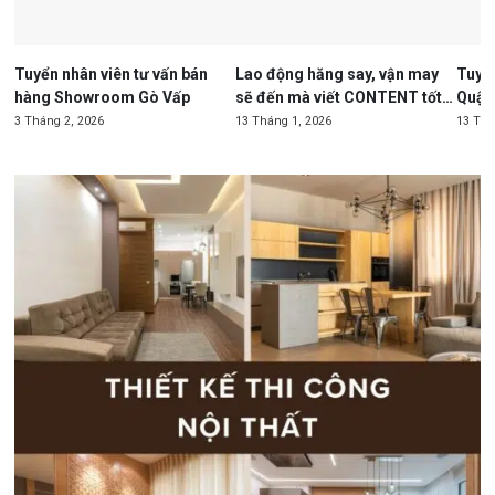
Tuyển nhân viên tư vấn bán
Lao động hăng say, vận may
Tuyển
hàng Showroom Gò Vấp
sẽ đến mà viết CONTENT tốt
Quận
thì apply Kitchen Store
3 Tháng 2, 2026
13 Tháng 1, 2026
13 Thá