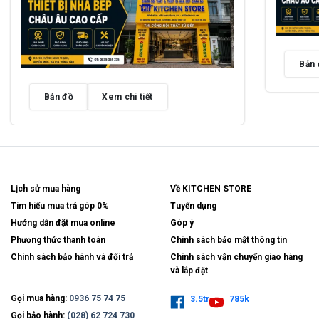
Bản 
Bản đồ
Xem chi tiết
Lịch sử mua hàng
Về KITCHEN STORE
Tìm hiểu mua trả góp 0%
Tuyển dụng
Hướng dẫn đặt mua online
Góp ý
Phương thức thanh toán
Chính sách bảo mật thông tin
Chính sách bảo hành và đổi trả
Chính sách vận chuyển giao hàng
và lắp đặt
Gọi mua hàng:
0936 75 74 75
3.5tr
785k
Gọi bảo hành:
(028) 62 724 730