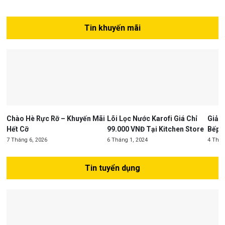
Tin khuyến mãi
Chào Hè Rực Rỡ – Khuyến Mãi
Lõi Lọc Nước Karofi Giá Chỉ
Giảm 
Hết Cỡ
99.000 VNĐ Tại Kitchen Store
Bếp –
Store
7 Tháng 6, 2026
6 Tháng 1, 2024
4 Thán
Tin tuyển dụng