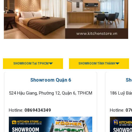
SHOWROOM TẠI TPHCM
SHOWROOM TỈNH THÀNH
Showroom Quận 6
Sh
524 Hậu Giang, Phường 12, Quận 6, TPHCM
186 Luỹ Bá
Hotline:
0869434349
Hotline:
07