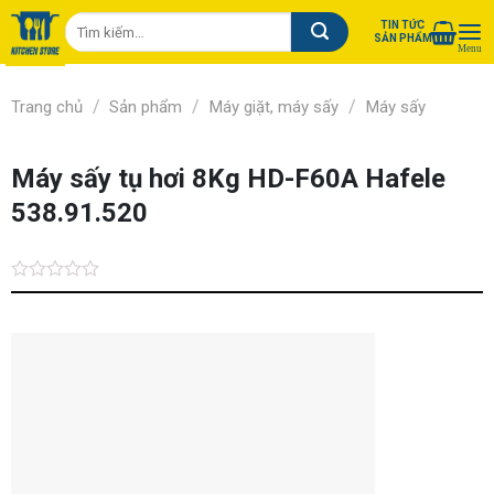
Chuyển
Tìm
TIN TỨC
đến
SẢN PHẨM
kiếm:
nội
dung
/
/
/
Trang chủ
Sản phẩm
Máy giặt, máy sấy
Máy sấy
Máy sấy tụ hơi 8Kg HD-F60A Hafele
538.91.520
Được
xếp
hạng
0.0
5
sao