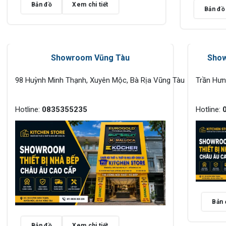
Bản đồ
Xem chi tiết
Bản đồ
Showroom Vũng Tàu
Show
98 Huỳnh Minh Thạnh, Xuyên Mộc, Bà Rịa Vũng Tàu
Trần Hư
Hotline:
0835355235
Hotline:
Bản 
Bản đồ
Xem chi tiết