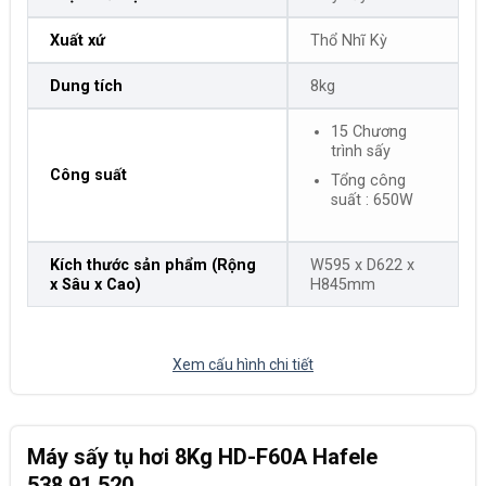
Xuất xứ
Thổ Nhĩ Kỳ
Dung tích
8kg
15 Chương
trình sấy
Công suất
Tổng công
suất : 650W
Kích thước sản phẩm (Rộng
W595 x D622 x
x Sâu x Cao)
H845mm
Xem cấu hình chi tiết
Máy sấy tụ hơi 8Kg HD-F60A Hafele
538.91.520