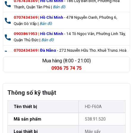
0767434349
|
Hồ Chí Minh
- 186 Luỹ Bán Bích, Phường Hoà
Thạnh, Quận Tân Phú |
Bản đồ
0707434349
|
Hồ Chí Minh
- 478 Nguyễn Oanh, Phường 6,
Quận Gò Vấp |
Bản đồ
0903861953
|
Hồ Chí Minh
- 14 Tô Ngọc Vân, Phường Linh Tây,
Quận Thủ Đức |
Bản đồ
0702434349
|
Đà Nẵng
- 272 Nguyễn Hữu Thọ, Khuê Trung, Hoà
Cường |
Bản đồ
Mua hàng (8:00 - 21:00)
0936 75 74 75
0835355235
|
Bà Rịa Vũng Tàu
- 98 Huỳnh Minh Thạnh, Xuyên
Mộc |
Bản đồ
Thông số kỹ thuật
Tên thiết bị
HD-F60A
Mã sản phẩm
538.91.520
Loại thiết bị
Máy sấy