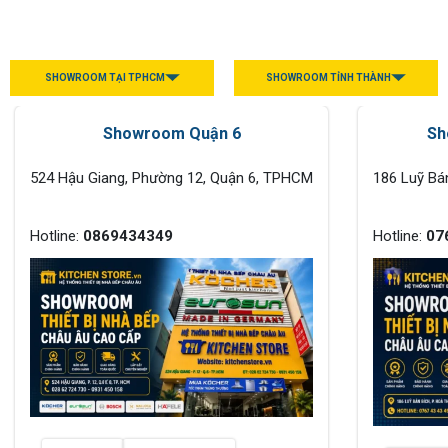
SHOWROOM TẠI TPHCM
SHOWROOM TỈNH THÀNH
Showroom Quận 6
Sh
524 Hậu Giang, Phường 12, Quận 6, TPHCM
186 Luỹ Bá
Hotline:
0869434349
Hotline:
07