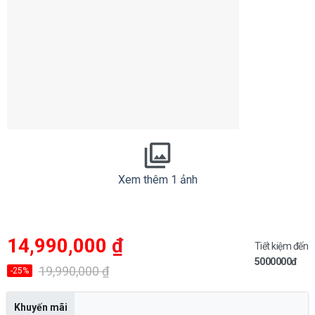
Xem thêm 1 ảnh
Giá
Giá
14,990,000
₫
gốc
hiện
Tiết kiệm đến
là:
tại
5000000đ
19,990,000 ₫.
là:
19,990,000
₫
-25%
14,990,000 ₫.
Khuyến mãi