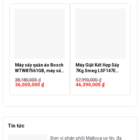
Máy sấy quần áo Bosch
Máy Giặt Kết Hợp Sấy
M
WTW87561GB, máy sấy
7Kg Smeg LSF147E
W
ngưng tụ lồng ngang 9
536.94.567
L
38,180,000
₫
57,990,000
₫
1
Kg
Giá
Giá
Giá
Giá
G
36,000,000
₫
46,390,000
₫
1
gốc
hiện
gốc
hiện
g
là:
tại
là:
tại
là
38,180,000 ₫.
là:
57,990,000 ₫.
là:
1
36,000,000 ₫.
46,390,000 ₫.
Tin tức
Đơn vị phân phối Malloca uy tín, đa