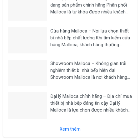
dạng sản phẩm chính hãng Phân phối
Malloca là từ khóa được nhiều khách
hàng tìm kiếm khi có nhu cầu mua các
thiết bị nhà bếp chất lượng như bếp từ,
Cửa hàng Malloca – Nơi lựa chọn thiết
máy hút mùi, lò nướng,...
bị nhà bếp chất lượng Khi tìm kiếm cửa
hàng Malloca, khách hàng thường
mong muốn lựa chọn một địa chỉ uy tín
để mua các thiết bị nhà bếp chính hãng
Showroom Malloca – Không gian trải
như bếp từ, máy hút...
nghiệm thiết bị nhà bếp hiện đại
Showroom Malloca là nơi khách hàng
có thể trực tiếp trải nghiệm các dòng
thiết bị nhà bếp cao cấp như bếp từ,
Đại lý Malloca chính hãng – Địa chỉ mua
máy hút mùi, lò nướng, lò vi sóng, máy...
thiết bị nhà bếp đáng tin cậy Đại lý
Malloca là lựa chọn được nhiều khách
hàng tìm kiếm khi có nhu cầu mua các
thiết bị nhà bếp chính hãng như bếp từ,
Xem thêm
máy hút...