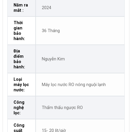
Năm ra
2024
mắt :
Thời
gian
36 Tháng
bảo
hành:
Địa
điểm
Nguyễn Kim
bảo
hành:
Loại
máy lọc
Máy lọc nước RO nóng nguội lạnh
nước:
Công
nghệ
Thẩm thấu ngược RO
lọc:
Công
suất
15- 20 lít/giờ