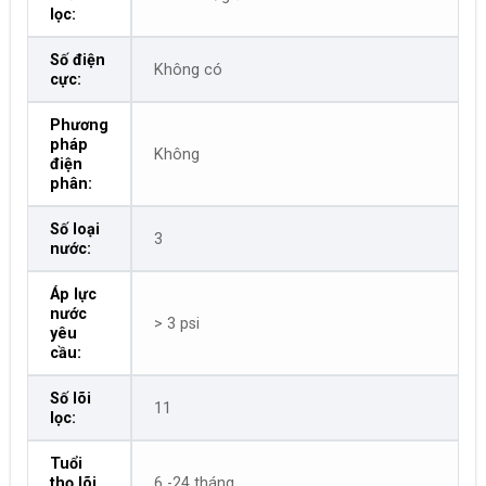
lọc:
Số điện
Không có
cực:
Phương
pháp
Không
điện
phân:
Số loại
3
nước:
Áp lực
nước
> 3 psi
yêu
cầu:
Số lõi
11
lọc:
Tuổi
thọ lõi
6 -24 tháng