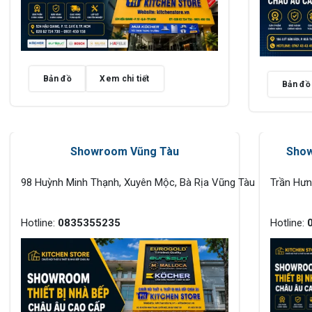
Bản đồ
Xem chi tiết
Bản đồ
Showroom Vũng Tàu
Show
98 Huỳnh Minh Thạnh, Xuyên Mộc, Bà Rịa Vũng Tàu
Trần Hư
Hotline:
0835355235
Hotline: