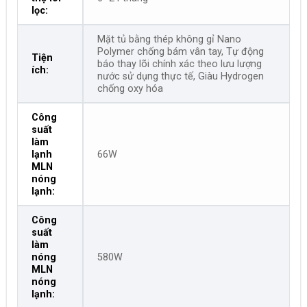
lọc:
Mặt tủ bằng thép không gỉ Nano
Polymer chống bám vân tay, Tự động
Tiện
báo thay lõi chính xác theo lưu lượng
ích:
nước sử dụng thực tế, Giàu Hydrogen
chống oxy hóa
Công
suất
làm
lạnh
66W
MLN
nóng
lạnh:
Công
suất
làm
nóng
580W
MLN
nóng
lạnh: