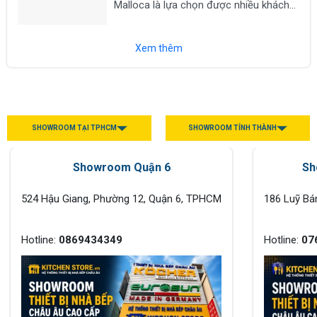
Malloca là lựa chọn được nhiều khách
hàng tìm kiếm khi có nhu cầu mua các
thiết bị nhà bếp chính hãng như bếp từ,
Xem thêm
máy hút...
SHOWROOM TẠI TPHCM
SHOWROOM TỈNH THÀNH
Showroom Quận 6
Sh
524 Hậu Giang, Phường 12, Quận 6, TPHCM
186 Luỹ Bá
Hotline:
0869434349
Hotline:
07