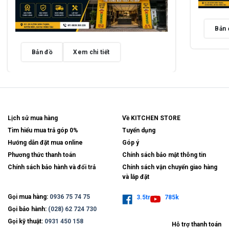
Bản 
Bản đồ
Xem chi tiết
Lịch sử mua hàng
Về KITCHEN STORE
Tìm hiểu mua trả góp 0%
Tuyển dụng
Hướng dẫn đặt mua online
Góp ý
Phương thức thanh toán
Chính sách bảo mật thông tin
Chính sách bảo hành và đổi trả
Chính sách vận chuyển giao hàng
và lắp đặt
Gọi mua hàng:
0936 75 74 75
3.5tr
785k
Gọi bảo hành:
(028) 62 724 730
Gọi kỹ thuật:
0931 450 158
Hỗ trợ thanh toán