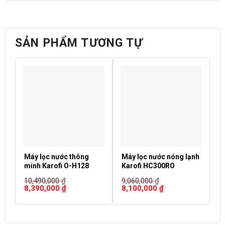
SẢN PHẨM TƯƠNG TỰ
Máy lọc nước thông
Máy lọc nước nóng lạnh
M
minh Karofi O-H128
Karofi HC300RO
K
10,490,000
₫
9,060,000
₫
6
Giá
Giá
Giá
Giá
G
8,390,000
₫
8,100,000
₫
5
gốc
hiện
gốc
hiện
g
là:
tại
là:
tại
là
10,490,000 ₫.
là:
9,060,000 ₫.
là:
6,
8,390,000 ₫.
8,100,000 ₫.