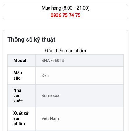
Cường |
Bản đồ
Mua hàng (8:00 - 21:00)
0936 75 74 75
0835355235
|
Bà Rịa Vũng Tàu
- 98 Huỳnh Minh Thạnh, Xuyên
Mộc |
Bản đồ
Thông số kỹ thuật
Đặc điểm sản phẩm
Model:
SHA76601S
Màu
Đen
sắc:
Nhà
sản
Sunhouse
xuất:
Xuất xứ
sản
Việt Nam
phẩm: