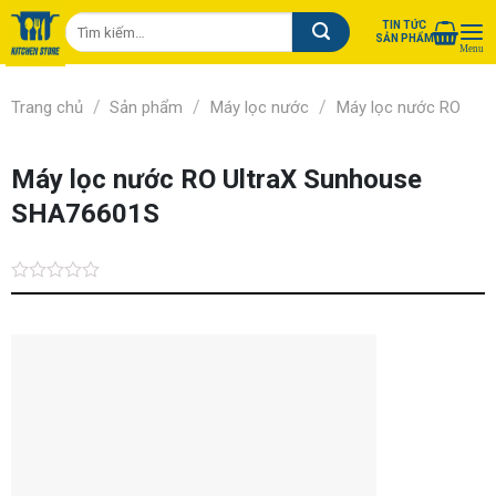
Chuyển
Tìm
TIN TỨC
đến
SẢN PHẨM
kiếm:
nội
dung
/
/
/
Trang chủ
Sản phẩm
Máy lọc nước
Máy lọc nước RO
Máy lọc nước RO UltraX Sunhouse
SHA76601S
Được
xếp
hạng
0.0
5
sao