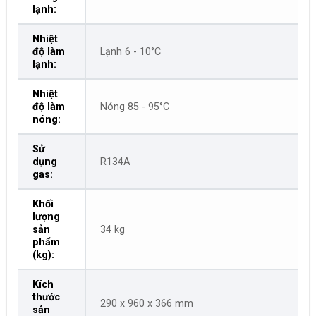
lạnh:
Nhiệt
độ làm
Lạnh 6 - 10°C
lạnh:
Nhiệt
độ làm
Nóng 85 - 95°C
nóng:
Sử
dụng
R134A
gas:
Khối
lượng
sản
34 kg
phẩm
(kg):
Kích
thước
290 x 960 x 366 mm
sản