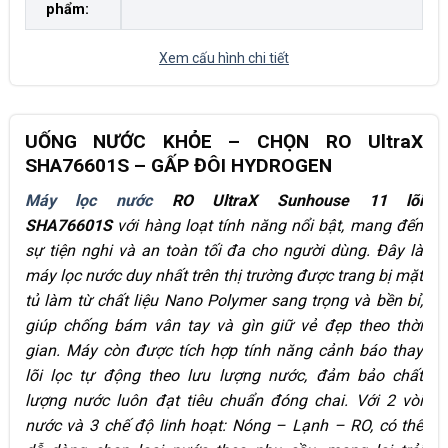
phẩm:
Xem cấu hình chi tiết
UỐNG NƯỚC KHỎE – CHỌN RO UltraX
SHA76601S
– GẤP ĐÔI HYDROGEN
Máy
lọc nước
RO UltraX Sunhouse 11 lõi
SHA76601S
với hàng loạt tính năng nổi bật, mang đến
sự tiện nghi và an toàn tối đa cho người dùng. Đây là
máy lọc nước duy nhất trên thị trường được trang bị mặt
tủ làm từ chất liệu Nano Polymer sang trọng và bền bỉ,
giúp chống bám vân tay và gìn giữ vẻ đẹp theo thời
gian. Máy còn được tích hợp tính năng cảnh báo thay
lõi lọc tự động theo lưu lượng nước, đảm bảo chất
lượng nước luôn đạt tiêu chuẩn đóng chai. Với 2 vòi
nước và 3 chế độ linh hoạt:
Nóng – L
ạnh – RO, có thể