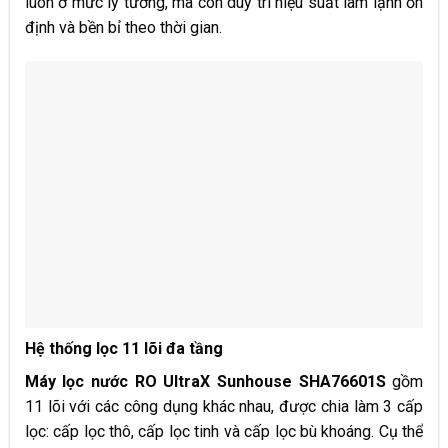
luôn ở mức lý tưởng, mà còn duy trì hiệu suất làm lạnh ổn
định và bền bỉ theo thời gian.
Hệ thống lọc 11 lõi đa tầng
Máy lọc nước RO UltraX Sunhouse SHA76601S
gồm
11 lõi với các công dụng khác nhau, được chia làm 3 cấp
lọc: cấp lọc thô, cấp lọc tinh và cấp lọc bù khoáng. Cụ thể