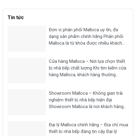
Tin tức
Đơn vị phân phối Malloca uy tín, đa
dạng sản phẩm chính hãng Phân phối
Malloca là từ khóa được nhiều khách
hàng tìm kiếm khi có nhu cầu mua các
thiết bị nhà bếp chất lượng như bếp từ,
Cửa hàng Malloca – Nơi lựa chọn thiết
máy hút mùi, lò nướng,...
bị nhà bếp chất lượng Khi tìm kiếm cửa
hàng Malloca, khách hàng thường
mong muốn lựa chọn một địa chỉ uy tín
để mua các thiết bị nhà bếp chính hãng
Showroom Malloca – Không gian trải
như bếp từ, máy hút...
nghiệm thiết bị nhà bếp hiện đại
Showroom Malloca là nơi khách hàng
có thể trực tiếp trải nghiệm các dòng
thiết bị nhà bếp cao cấp như bếp từ,
Đại lý Malloca chính hãng – Địa chỉ mua
máy hút mùi, lò nướng, lò vi sóng, máy...
thiết bị nhà bếp đáng tin cậy Đại lý