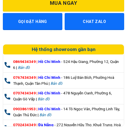
MUA NGAY
GỌI ĐẶT HÀNG
CHAT ZALO
Hệ thống showroom gần bạn
0869434349
|
Hồ Chí Minh
- 524 Hậu Giang, Phường 12, Quận
6 |
Bản đồ
0767434349
|
Hồ Chí Minh
- 186 Luỹ Bán Bích, Phường Hoà
Thạnh, Quận Tân Phú |
Bản đồ
0707434349
|
Hồ Chí Minh
- 478 Nguyễn Oanh, Phường 6,
Quận Gò Vấp |
Bản đồ
0903861953
|
Hồ Chí Minh
- 14 Tô Ngọc Vân, Phường Linh Tây,
Quận Thủ Đức |
Bản đồ
0702434349
|
Đà Nẵng
- 272 Nguyễn Hữu Thọ, Khuê Trung, Hoà