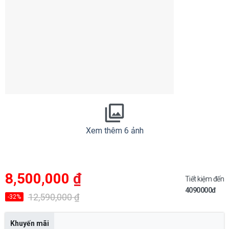
Xem thêm 6 ảnh
Giá
Giá
8,500,000
₫
gốc
hiện
Tiết kiệm đến
là:
tại
4090000đ
12,590,000 ₫.
là:
12,590,000
₫
-32%
8,500,000 ₫.
Khuyến mãi