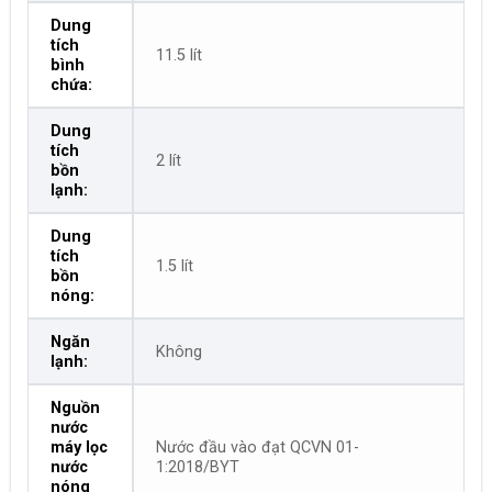
Dung
tích
11.5 lít
bình
chứa:
Dung
tích
2 lít
bồn
lạnh:
Dung
tích
1.5 lít
bồn
nóng:
Ngăn
Không
lạnh:
Nguồn
nước
máy lọc
Nước đầu vào đạt QCVN 01-
nước
1:2018/BYT
nóng