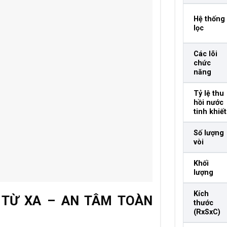
Hệ thống
lọc
Các lõi
chức
năng
Tỷ lệ thu
hồi nước
tinh khiết
Số lượng
vòi
Khối
lượng
Kích
 TỪ XA – AN TÂM TOÀN
thước
(RxSxC)