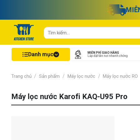
Chuyển
MIỄ
đến
nội
dung
Tìm
kiếm:
Danh mục
MIỄN PHÍ GIAO HÀNG
Lắp đặt tân nơi nhanh chóng
/
/
/
Trang chủ
Sản phẩm
Máy lọc nước
Máy lọc nước RO
Máy lọc nước Karofi KAQ-U95 Pro