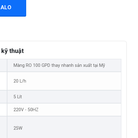
ZALO
kỹ thuật
Màng RO 100 GPD thay nhanh sản xuất tại Mỹ
20 L/h
5 Lít
220V - 50HZ
25W