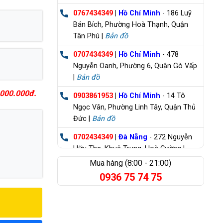
0767434349
|
Hồ Chí Minh
- 186 Luỹ
Bán Bích, Phường Hoà Thạnh, Quận
Tân Phú |
Bản đồ
0707434349
|
Hồ Chí Minh
- 478
Nguyễn Oanh, Phường 6, Quận Gò Vấp
|
Bản đồ
000.000đ.
0903861953
|
Hồ Chí Minh
- 14 Tô
Ngọc Vân, Phường Linh Tây, Quận Thủ
Đức |
Bản đồ
0702434349
|
Đà Nẵng
- 272 Nguyễn
Hữu Thọ, Khuê Trung, Hoà Cường |
Bản đồ
Mua hàng (8:00 - 21:00)
0936 75 74 75
0835355235
|
Bà Rịa Vũng Tàu
- 98
Huỳnh Minh Thạnh, Xuyên Mộc |
Bản đồ