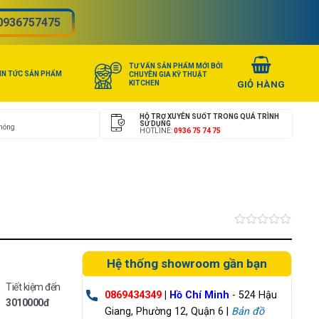
0936757475
TƯ VẤN SẢN PHẨM MỚI BỞI
IN TỨC SẢN PHẨM
CHUYÊN GIA KỸ THUẬT
KITCHEN
HỖ TRỢ XUYÊN SUỐT TRONG QUÁ TRÌNH
SỬ DỤNG
chóng
HOTLINE:
0936 75 74 75
Được
xếp
hạng
Hệ thống showroom gần bạn
0.0
5
Tiết kiệm đến
sao
0869434349
|
Hồ Chí Minh
- 524 Hậu
3010000đ
Giang, Phường 12, Quận 6 |
Bản đồ