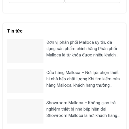
là:
tại
là:
tại
là
6,350,000 ₫.
là:
4,250,000 ₫.
là:
4,
4,750,000 ₫.
3,400,000 ₫.
Tin tức
Đơn vị phân phối Malloca uy tín, đa
dạng sản phẩm chính hãng Phân phối
Malloca là từ khóa được nhiều khách
hàng tìm kiếm khi có nhu cầu mua các
thiết bị nhà bếp chất lượng như bếp từ,
Cửa hàng Malloca – Nơi lựa chọn thiết
máy hút mùi, lò nướng,...
bị nhà bếp chất lượng Khi tìm kiếm cửa
hàng Malloca, khách hàng thường
mong muốn lựa chọn một địa chỉ uy tín
để mua các thiết bị nhà bếp chính hãng
Showroom Malloca – Không gian trải
như bếp từ, máy hút...
nghiệm thiết bị nhà bếp hiện đại
Showroom Malloca là nơi khách hàng
có thể trực tiếp trải nghiệm các dòng
thiết bị nhà bếp cao cấp như bếp từ,