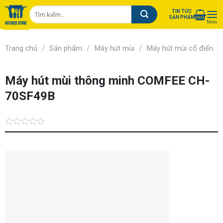
Chuyển
Tìm
TIN TỨC
đến
SẢN PHẨM
kiếm:
nội
dung
/
/
/
Trang chủ
Sản phẩm
Máy hút mùi
Máy hút mùi cổ điển
Máy hút mùi thông minh COMFEE CH-
70SF49B
Được
xếp
hạng
0.0
5
sao