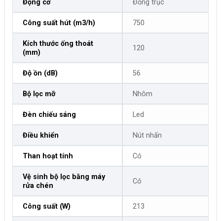
Động cơ
Đồng trục
Công suất hút (m3/h)
750
Kích thước ống thoát
120
(mm)
Độ ồn (dB)
56
Bộ lọc mỡ
Nhôm
Đèn chiếu sáng
Led
Điều khiển
Nút nhấn
Than hoạt tính
Có
Vệ sinh bộ lọc bằng máy
Có
rửa chén
Công suất (W)
213