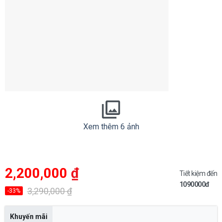
Xem thêm 6 ảnh
Giá
Giá
2,200,000
₫
gốc
hiện
Tiết kiệm đến
là:
tại
1090000đ
3,290,000 ₫.
là:
3,290,000
₫
-33%
2,200,000 ₫.
Khuyến mãi