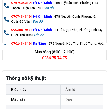
0767434349
|
Hồ Chí Minh
- 186 Luỹ Bán Bích, Phường Hoà
Thạnh, Quận Tân Phú |
Bản đồ
0707434349
|
Hồ Chí Minh
- 478 Nguyễn Oanh, Phường 6,
Quận Gò Vấp |
Bản đồ
0903861953
|
Hồ Chí Minh
- 14 Tô Ngọc Vân, Phường Linh Tây,
Quận Thủ Đức |
Bản đồ
0702434349
|
Đà Nẵng
- 272 Nguyễn Hữu Thọ, Khuê Trung, Hoà
Cường |
Bản đồ
Mua hàng (8:00 - 21:00)
0936 75 74 75
0835355235
|
Bà Rịa Vũng Tàu
- 98 Huỳnh Minh Thạnh, Xuyên
Mộc |
Bản đồ
Thông số kỹ thuật
Kiểu máy
Âm tủ
Màu sắc
Đen