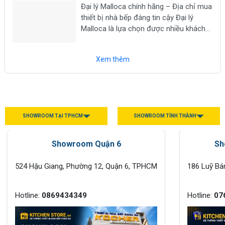
Đại lý Malloca chính hãng – Địa chỉ mua
máy hút mùi, lò nướng, lò vi sóng, máy...
thiết bị nhà bếp đáng tin cậy Đại lý
Malloca là lựa chọn được nhiều khách
hàng tìm kiếm khi có nhu cầu mua các
thiết bị nhà bếp chính hãng như bếp từ,
Xem thêm
máy hút...
SHOWROOM TẠI TPHCM
SHOWROOM TỈNH THÀNH
Showroom Quận 6
Sh
524 Hậu Giang, Phường 12, Quận 6, TPHCM
186 Luỹ Bá
Hotline:
0869434349
Hotline:
07