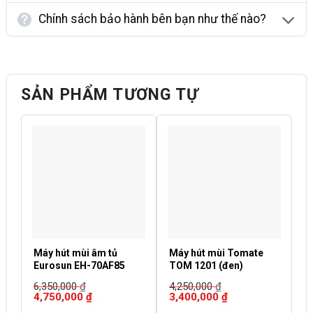
Chính sách bảo hành bên bạn như thế nào?
SẢN PHẨM TƯƠNG TỰ
Máy hút mùi âm tủ
Máy hút mùi Tomate
M
Eurosun EH-70AF85
TOM 1201 (đen)
T
6,350,000
₫
4,250,000
₫
4
Giá
Giá
Giá
Giá
G
4,750,000
₫
3,400,000
₫
3
gốc
hiện
gốc
hiện
g