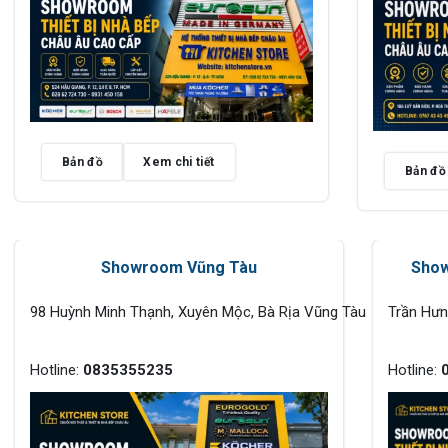
Bản đồ
Xem chi tiết
Bản đồ
Showroom Vũng Tàu
Show
98 Huỳnh Minh Thạnh, Xuyên Mộc, Bà Rịa Vũng Tàu
Trần Hư
Hotline:
0835355235
Hotline: