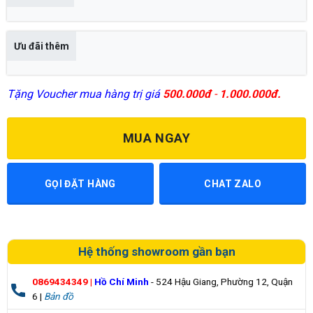
Ưu đãi thêm
Tặng Voucher mua hàng trị giá
500.000đ
-
1.000.000đ.
MUA NGAY
GỌI ĐẶT HÀNG
CHAT ZALO
Hệ thống showroom gần bạn
0869434349
|
Hồ Chí Minh
- 524 Hậu Giang, Phường 12, Quận
6 |
Bản đồ