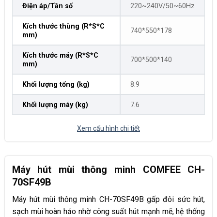
Điện áp/Tần số
220~240V/50~60Hz
Kích thước thùng (R*S*C
740*550*178
mm)
Kích thước máy (R*S*C
700*500*140
mm)
Khối lượng tổng (kg)
8.9
Khối lượng máy (kg)
7.6
Xem cấu hình chi tiết
Máy hút mùi thông minh COMFEE CH-
70SF49B
Máy hút mùi thông minh CH-70SF49B gấp đôi sức hút,
sạch mùi hoàn hảo nhờ công suất hút mạnh mẽ, hệ thống