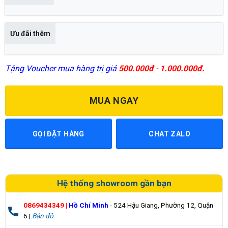
Ưu đãi thêm
Tặng Voucher mua hàng trị giá
500.000đ
-
1.000.000đ.
MUA NGAY
GỌI ĐẶT HÀNG
CHAT ZALO
Hệ thống showroom gần bạn
0869434349
|
Hồ Chí Minh
- 524 Hậu Giang, Phường 12, Quận
6 |
Bản đồ