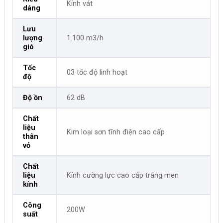
Kính vát
dáng
Lưu
lượng
1.100 m3/h
gió
Tốc
03 tốc độ linh hoạt
độ
Độ ồn
62 dB
Chất
liệu
Kim loại sơn tĩnh điện cao cấp
thân
vỏ
Chất
liệu
Kính cường lực cao cấp tráng men
kính
Công
200W
suất