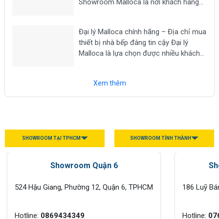
Showroom Malloca là nơi khách hàng
có thể trực tiếp trải nghiệm các dòng
thiết bị nhà bếp cao cấp như bếp từ,
Đại lý Malloca chính hãng – Địa chỉ mua
máy hút mùi, lò nướng, lò vi sóng, máy...
thiết bị nhà bếp đáng tin cậy Đại lý
Malloca là lựa chọn được nhiều khách
hàng tìm kiếm khi có nhu cầu mua các
thiết bị nhà bếp chính hãng như bếp từ,
Xem thêm
máy hút...
SHOWROOM TẠI TPHCM
SHOWROOM TỈNH THÀNH
Showroom Quận 6
Sh
524 Hậu Giang, Phường 12, Quận 6, TPHCM
186 Luỹ Bá
Hotline:
0869434349
Hotline:
07