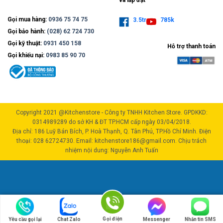
Gọi mua hàng:
0936 75 74 75
3.5tr
785k
Gọi bảo hành:
(028) 62 724 730
Gọi kỹ thuật:
0931 450 158
Hỗ trợ thanh toán
Gọi khiếu nại:
0983 85 90 70
Copyright 2021 @Kitchenstore - Công ty TNHH Kitchen Store. GPDKKD:
0314989289 do sở KH & ĐT TP.HCM cấp ngày 03/04/2018.
Địa chỉ: 186 Luỹ Bán Bích, P. Hoà Thạnh, Q. Tân Phú, TP.Hồ Chí Minh. Điện
thoại: 028 62724730. Email: kitchenstore186@gmail.com. Chịu trách
nhiệm nội dung: Nguyễn Anh Tuấn
Gọi điện
Yêu cầu gọi lại
Chat Zalo
Messenger
Nhắn tin SMS