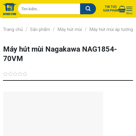
Chuyển
Tìm
TIN TỨC
đến
SẢN PHẨM
kiếm:
nội
dung
/
/
/
Trang chủ
Sản phẩm
Máy hút mùi
Máy hút mùi áp tường
Máy hút mùi Nagakawa NAG1854-
70VM
Được
xếp
hạng
0.0
5
sao