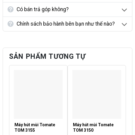
Có bán trả góp không?
Chính sách bảo hành bên bạn như thế nào?
SẢN PHẨM TƯƠNG TỰ
Máy hút mùi Tomate
Máy hút mùi Tomate
M
TOM 3155
TOM 3150
T