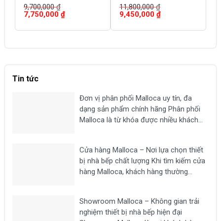
9,700,000
₫
11,800,000
₫
1
Giá
Giá
Giá
Giá
G
7,750,000
₫
9,450,000
₫
1
gốc
hiện
gốc
hiện
g
là:
tại
là:
tại
là
9,700,000 ₫.
là:
11,800,000 ₫.
là:
1
7,750,000 ₫.
9,450,000 ₫.
Tin tức
Đơn vị phân phối Malloca uy tín, đa
dạng sản phẩm chính hãng Phân phối
Malloca là từ khóa được nhiều khách
hàng tìm kiếm khi có nhu cầu mua các
thiết bị nhà bếp chất lượng như bếp từ,
Cửa hàng Malloca – Nơi lựa chọn thiết
máy hút mùi, lò nướng,...
bị nhà bếp chất lượng Khi tìm kiếm cửa
hàng Malloca, khách hàng thường
mong muốn lựa chọn một địa chỉ uy tín
để mua các thiết bị nhà bếp chính hãng
Showroom Malloca – Không gian trải
như bếp từ, máy hút...
nghiệm thiết bị nhà bếp hiện đại