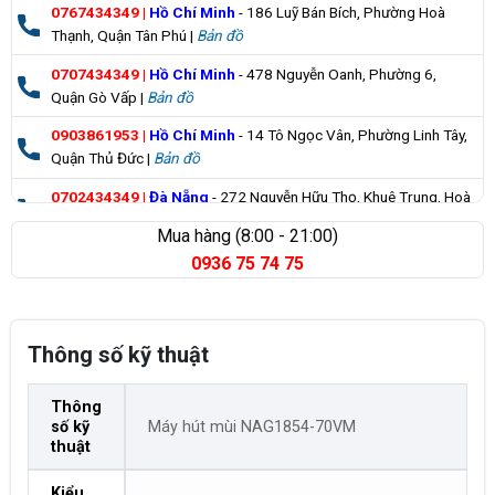
0767434349
|
Hồ Chí Minh
- 186 Luỹ Bán Bích, Phường Hoà
Thạnh, Quận Tân Phú |
Bản đồ
0707434349
|
Hồ Chí Minh
- 478 Nguyễn Oanh, Phường 6,
Quận Gò Vấp |
Bản đồ
0903861953
|
Hồ Chí Minh
- 14 Tô Ngọc Vân, Phường Linh Tây,
Quận Thủ Đức |
Bản đồ
0702434349
|
Đà Nẵng
- 272 Nguyễn Hữu Thọ, Khuê Trung, Hoà
Cường |
Bản đồ
Mua hàng (8:00 - 21:00)
0936 75 74 75
0835355235
|
Bà Rịa Vũng Tàu
- 98 Huỳnh Minh Thạnh, Xuyên
Mộc |
Bản đồ
Thông số kỹ thuật
Thông
số kỹ
Máy hút mùi NAG1854-70VM
thuật
Kiểu