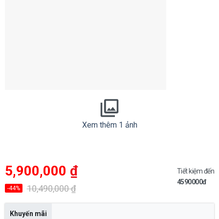
Xem thêm 1 ảnh
Giá
Giá
5,900,000
₫
gốc
hiện
Tiết kiệm đến
là:
tại
4590000đ
10,490,000 ₫.
là:
10,490,000
₫
-44%
5,900,000 ₫.
Khuyến mãi