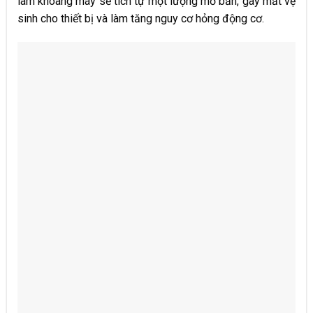
làm khoang máy sẽ tích tự một lượng mỡ bẩn, gây mất vệ
sinh cho thiết bị và làm tăng nguy cơ hỏng động cơ.