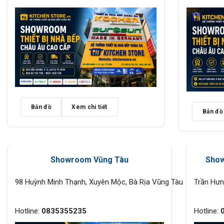
Bản đồ
Xem chi tiết
Bản đồ
Showroom Vũng Tàu
Show
98 Huỳnh Minh Thạnh, Xuyên Mộc, Bà Rịa Vũng Tàu
Trần Hư
Hotline:
0835355235
Hotline: