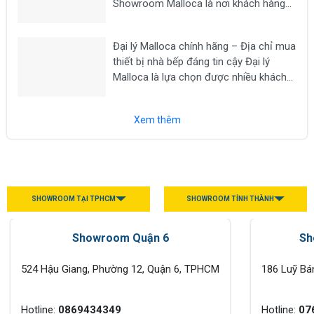
Showroom Malloca là nơi khách hàng
có thể trực tiếp trải nghiệm các dòng
thiết bị nhà bếp cao cấp như bếp từ,
Đại lý Malloca chính hãng – Địa chỉ mua
máy hút mùi, lò nướng, lò vi sóng, máy...
thiết bị nhà bếp đáng tin cậy Đại lý
Malloca là lựa chọn được nhiều khách
hàng tìm kiếm khi có nhu cầu mua các
thiết bị nhà bếp chính hãng như bếp từ,
Xem thêm
máy hút...
SHOWROOM TẠI TPHCM
SHOWROOM TỈNH THÀNH
Showroom Quận 6
Sh
524 Hậu Giang, Phường 12, Quận 6, TPHCM
186 Luỹ Bá
Hotline:
0869434349
Hotline:
07