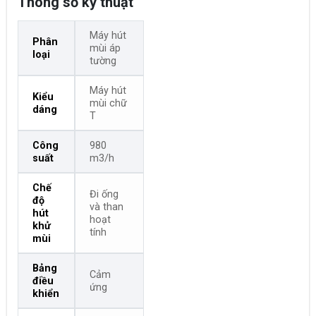
Thông số kỹ thuật
Máy hút
Phân
mùi áp
loại
tường
Máy hút
Kiểu
mùi chữ
dáng
T
Công
980
suất
m3/h
Chế
Đi ống
độ
và than
hút
hoạt
khử
tính
mùi
Bảng
Cảm
điều
ứng
khiển