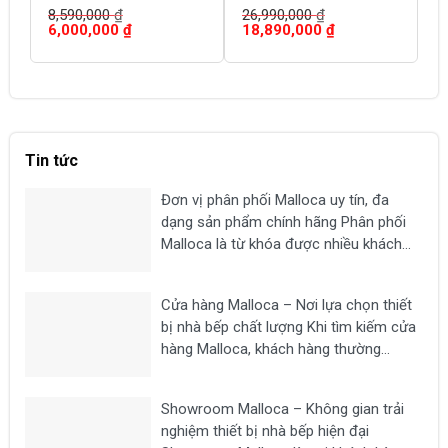
8,590,000
₫
26,990,000
₫
7
Giá
Giá
Giá
Giá
G
6,000,000
₫
18,890,000
₫
5
gốc
hiện
gốc
hiện
g
là:
tại
là:
tại
là
8,590,000 ₫.
là:
26,990,000 ₫.
là:
7,
6,000,000 ₫.
18,890,000 ₫.
Tin tức
Đơn vị phân phối Malloca uy tín, đa
dạng sản phẩm chính hãng Phân phối
Malloca là từ khóa được nhiều khách
hàng tìm kiếm khi có nhu cầu mua các
thiết bị nhà bếp chất lượng như bếp từ,
Cửa hàng Malloca – Nơi lựa chọn thiết
máy hút mùi, lò nướng,...
bị nhà bếp chất lượng Khi tìm kiếm cửa
hàng Malloca, khách hàng thường
mong muốn lựa chọn một địa chỉ uy tín
để mua các thiết bị nhà bếp chính hãng
Showroom Malloca – Không gian trải
như bếp từ, máy hút...
nghiệm thiết bị nhà bếp hiện đại