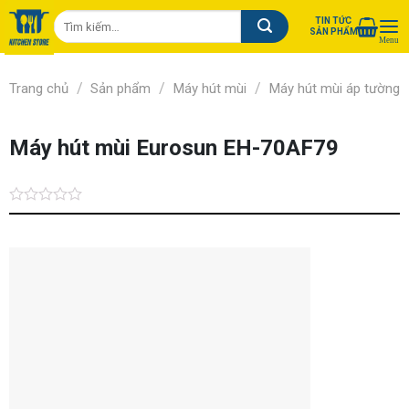
Chuyển
Tìm
TIN TỨC
đến
SẢN PHẨM
kiếm:
nội
dung
/
/
/
Trang chủ
Sản phẩm
Máy hút mùi
Máy hút mùi áp tường
Máy hút mùi Eurosun EH-70AF79
Được
xếp
hạng
0.0
5
sao