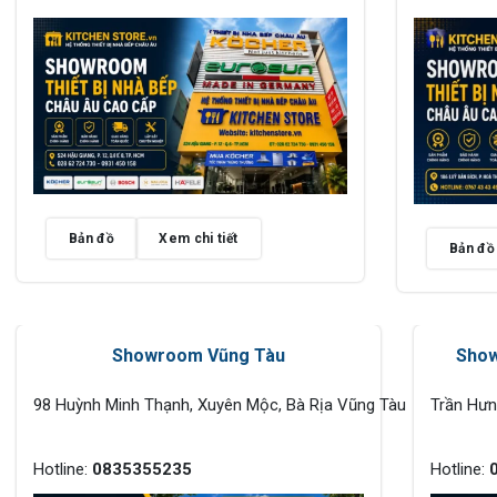
Bản đồ
Xem chi tiết
Bản đồ
Showroom Vũng Tàu
Show
98 Huỳnh Minh Thạnh, Xuyên Mộc, Bà Rịa Vũng Tàu
Trần Hư
Hotline:
0835355235
Hotline: