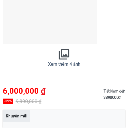
Xem thêm 4 ảnh
Giá
Giá
6,000,000
₫
gốc
hiện
Tiết kiệm đến
là:
tại
3890000đ
9,890,000 ₫.
là:
9,890,000
₫
-39%
6,000,000 ₫.
Khuyến mãi