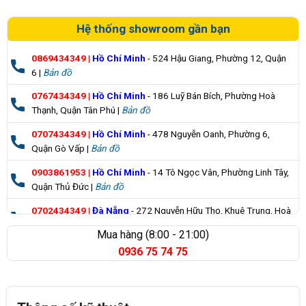
Hệ thống showroom gần bạn
0869434349
|
Hồ Chí Minh
- 524 Hậu Giang, Phường 12, Quận
6 |
Bản đồ
0767434349
|
Hồ Chí Minh
- 186 Luỹ Bán Bích, Phường Hoà
Thạnh, Quận Tân Phú |
Bản đồ
0707434349
|
Hồ Chí Minh
- 478 Nguyễn Oanh, Phường 6,
Quận Gò Vấp |
Bản đồ
0903861953
|
Hồ Chí Minh
- 14 Tô Ngọc Vân, Phường Linh Tây,
Quận Thủ Đức |
Bản đồ
0702434349
|
Đà Nẵng
- 272 Nguyễn Hữu Thọ, Khuê Trung, Hoà
Cường |
Bản đồ
Mua hàng (8:00 - 21:00)
0936 75 74 75
0835355235
|
Bà Rịa Vũng Tàu
- 98 Huỳnh Minh Thạnh, Xuyên
Mộc |
Bản đồ