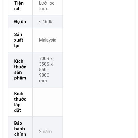
Tiện
Lưới lọc
ích
Inox
Độ ồn
≤ 46db
Sản
xuất
Malaysia
tại
700R x
Kích
350S x
thước
550 -
sản
980C
phẩm
mm
Kích
thước
lắp
đặt
Bảo
hành
2 năm
chính