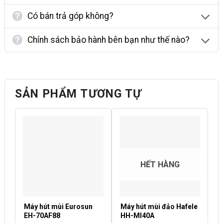
Có bán trả góp không?
Chính sách bảo hành bên bạn như thế nào?
SẢN PHẨM TƯƠNG TỰ
HẾT HÀNG
Máy hút mùi Eurosun
Máy hút mùi đảo Hafele
M
EH-70AF88
HH-MI40A
E