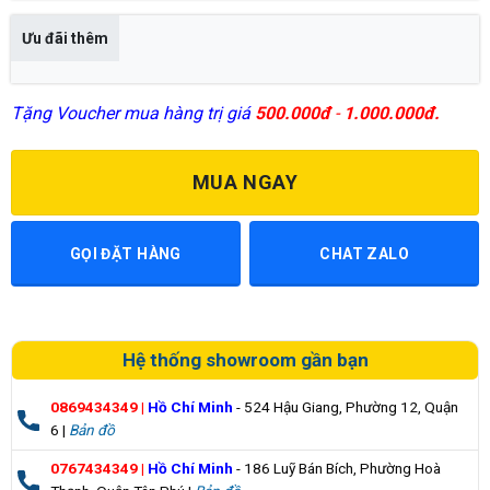
Ưu đãi thêm
Tặng Voucher mua hàng trị giá
500.000đ
-
1.000.000đ.
MUA NGAY
GỌI ĐẶT HÀNG
CHAT ZALO
Hệ thống showroom gần bạn
0869434349
|
Hồ Chí Minh
- 524 Hậu Giang, Phường 12, Quận
6 |
Bản đồ
0767434349
|
Hồ Chí Minh
- 186 Luỹ Bán Bích, Phường Hoà