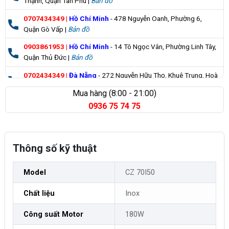
Thạnh, Quận Tân Phú |
Bản đồ
0707434349
|
Hồ Chí Minh
- 478 Nguyễn Oanh, Phường 6,
Quận Gò Vấp |
Bản đồ
0903861953
|
Hồ Chí Minh
- 14 Tô Ngọc Vân, Phường Linh Tây,
Quận Thủ Đức |
Bản đồ
0702434349
|
Đà Nẵng
- 272 Nguyễn Hữu Thọ, Khuê Trung, Hoà
Cường |
Bản đồ
Mua hàng (8:00 - 21:00)
0936 75 74 75
0835355235
|
Bà Rịa Vũng Tàu
- 98 Huỳnh Minh Thạnh, Xuyên
Mộc |
Bản đồ
Thông số kỹ thuật
Model
CZ 70I50
Chất liệu
Inox
Công suất Motor
180W