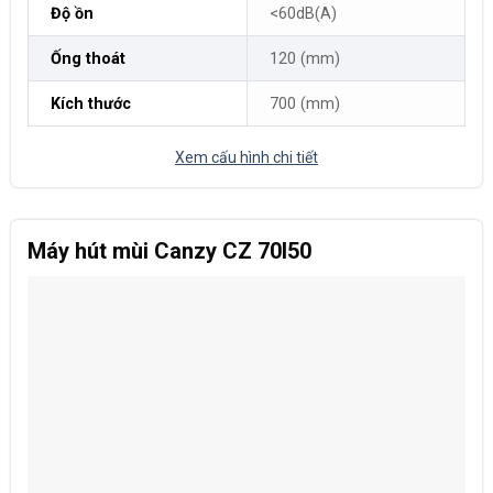
Độ ồn
<60dB(A)
Ống thoát
120 (mm)
Kích thước
700 (mm)
Xem cấu hình chi tiết
Máy hút mùi Canzy CZ 70I50