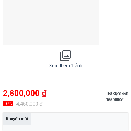
Xem thêm 1 ảnh
Giá
Giá
2,800,000
₫
gốc
hiện
Tiết kiệm đến
là:
tại
1650000đ
4,450,000 ₫.
là:
4,450,000
₫
-37%
2,800,000 ₫.
Khuyến mãi