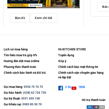
Bản 
Bản đồ
Xem chi tiết
Lịch sử mua hàng
Về KITCHEN STORE
Tìm hiểu mua trả góp 0%
Tuyển dụng
Hướng dẫn đặt mua online
Góp ý
Phương thức thanh toán
Chính sách bảo mật thông tin
Chính sách bảo hành và đổi trả
Chính sách vận chuyển giao hàng
và lắp đặt
Gọi mua hàng:
0936 75 74 75
3.5tr
785k
Gọi bảo hành:
(028) 62 724 730
Gọi kỹ thuật:
0931 450 158
Hỗ trợ thanh toán
Gọi khiếu nại:
0983 85 90 70