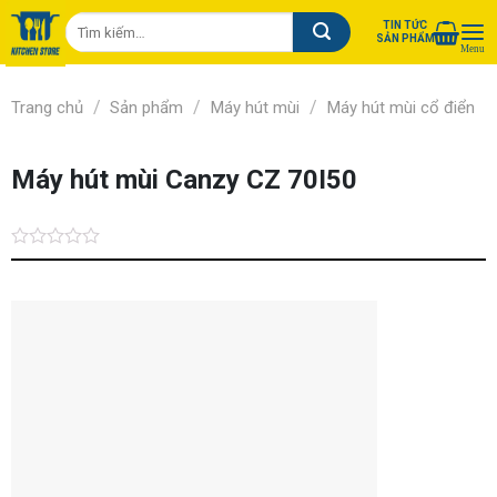
Chuyển
Tìm
TIN TỨC
đến
SẢN PHẨM
kiếm:
nội
dung
/
/
/
Trang chủ
Sản phẩm
Máy hút mùi
Máy hút mùi cổ điển
Máy hút mùi Canzy CZ 70I50
Được
xếp
hạng
0.0
5
sao