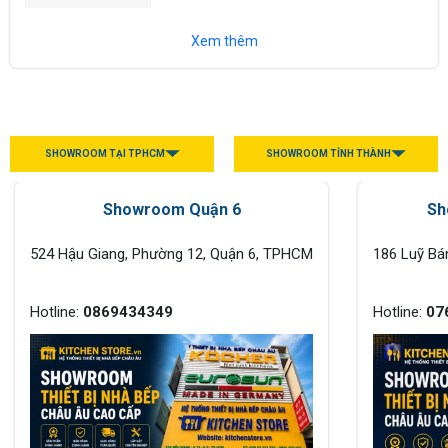
hàng tìm kiếm khi có nhu cầu mua các
thiết bị nhà bếp chính hãng như bếp từ,
Xem thêm
máy hút...
SHOWROOM TẠI TPHCM
SHOWROOM TỈNH THÀNH
Showroom Quận 6
Sh
524 Hậu Giang, Phường 12, Quận 6, TPHCM
186 Luỹ Bá
Hotline:
0869434349
Hotline:
07