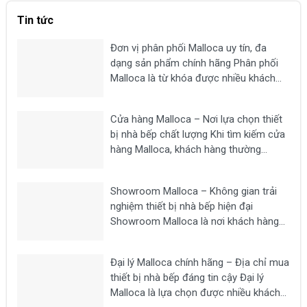
Tin tức
Đơn vị phân phối Malloca uy tín, đa
dạng sản phẩm chính hãng Phân phối
Malloca là từ khóa được nhiều khách
hàng tìm kiếm khi có nhu cầu mua các
thiết bị nhà bếp chất lượng như bếp từ,
Cửa hàng Malloca – Nơi lựa chọn thiết
máy hút mùi, lò nướng,...
bị nhà bếp chất lượng Khi tìm kiếm cửa
hàng Malloca, khách hàng thường
mong muốn lựa chọn một địa chỉ uy tín
để mua các thiết bị nhà bếp chính hãng
Showroom Malloca – Không gian trải
như bếp từ, máy hút...
nghiệm thiết bị nhà bếp hiện đại
Showroom Malloca là nơi khách hàng
có thể trực tiếp trải nghiệm các dòng
thiết bị nhà bếp cao cấp như bếp từ,
Đại lý Malloca chính hãng – Địa chỉ mua
máy hút mùi, lò nướng, lò vi sóng, máy...
thiết bị nhà bếp đáng tin cậy Đại lý
Malloca là lựa chọn được nhiều khách