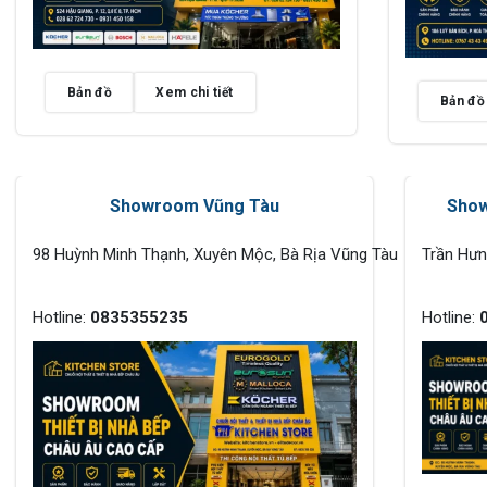
Bản đồ
Xem chi tiết
Bản đồ
Showroom Vũng Tàu
Show
98 Huỳnh Minh Thạnh, Xuyên Mộc, Bà Rịa Vũng Tàu
Trần Hư
Hotline:
0835355235
Hotline: