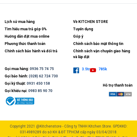
Lịch sử mua hàng
Về KITCHEN STORE
Tìm hiểu mua trả góp 0%
Tuyển dụng
Hướng dẫn đặt mua online
Góp ý
Phương thức thanh toán
Chính sách bảo mật thông tin
Chính sách bảo hành và đổi trả
Chính sách vận chuyển giao hàng
và lắp đặt
Gọi mua hàng:
0936 75 74 75
3.5tr
785k
Gọi bảo hành:
(028) 62 724 730
Gọi kỹ thuật:
0931 450 158
Hỗ trợ thanh toán
Gọi khiếu nại:
0983 85 90 70
Copyright 2021 @Kitchenstore - Công ty TNHH Kitchen Store. GPDKKD:
0314989289 do sở KH & ĐT TP.HCM cấp ngày 03/04/2018.