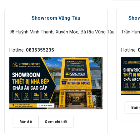
Showroom Vũng Tàu
Show
98 Huỳnh Minh Thạnh, Xuyên Mộc, Bà Rịa Vũng Tàu
Trần Hư
Hotline:
0835355235
Hotline:
Bản 
Bản đồ
Xem chi tiết