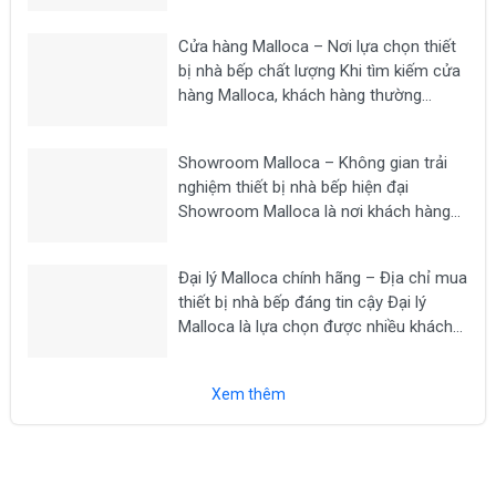
hàng tìm kiếm khi có nhu cầu mua các
thiết bị nhà bếp chất lượng như bếp từ,
Cửa hàng Malloca – Nơi lựa chọn thiết
máy hút mùi, lò nướng,...
bị nhà bếp chất lượng Khi tìm kiếm cửa
hàng Malloca, khách hàng thường
mong muốn lựa chọn một địa chỉ uy tín
để mua các thiết bị nhà bếp chính hãng
Showroom Malloca – Không gian trải
như bếp từ, máy hút...
nghiệm thiết bị nhà bếp hiện đại
Showroom Malloca là nơi khách hàng
có thể trực tiếp trải nghiệm các dòng
thiết bị nhà bếp cao cấp như bếp từ,
Đại lý Malloca chính hãng – Địa chỉ mua
máy hút mùi, lò nướng, lò vi sóng, máy...
thiết bị nhà bếp đáng tin cậy Đại lý
Malloca là lựa chọn được nhiều khách
hàng tìm kiếm khi có nhu cầu mua các
thiết bị nhà bếp chính hãng như bếp từ,
Xem thêm
máy hút...