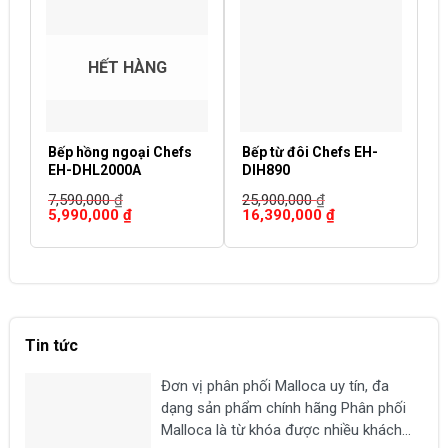
HẾT HÀNG
Bếp hồng ngoại Chefs
Bếp từ đôi Chefs EH-
B
EH-DHL2000A
DIH890
D
7,590,000
₫
25,900,000
₫
2
Giá
Giá
Giá
Giá
G
5,990,000
₫
16,390,000
₫
1
gốc
hiện
gốc
hiện
g
là:
tại
là:
tại
là
7,590,000 ₫.
là:
25,900,000 ₫.
là:
2
5,990,000 ₫.
16,390,000 ₫.
Tin tức
Đơn vị phân phối Malloca uy tín, đa
dạng sản phẩm chính hãng Phân phối
Malloca là từ khóa được nhiều khách