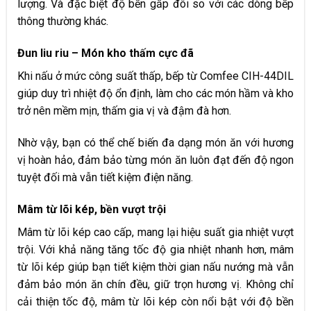
lượng. Và đặc biệt độ bền gấp đôi so với các dòng bếp
thông thường khác.
Đun liu riu –
Món kho thấm cực đã
Khi nấu ở mức công suất thấp, bếp từ Comfee CIH-44DIL
giúp duy trì nhiệt độ ổn định, làm cho các món hầm và kho
trở nên mềm mịn, thấm gia vị và đậm đà hơn.
Nhờ vậy, bạn có thể chế biến đa dạng món ăn với hương
vị hoàn hảo, đảm bảo từng món ăn luôn đạt đến độ ngon
tuyệt đối mà vẫn tiết kiệm điện năng.​
Mâm từ lõi kép,
bền vượt trội
Mâm từ lõi kép cao cấp, mang lại hiệu suất gia nhiệt vượt
trội. Với khả năng tăng tốc độ gia nhiệt nhanh hơn, mâm
từ lõi kép giúp bạn tiết kiệm thời gian nấu nướng mà vẫn
đảm bảo món ăn chín đều, giữ trọn hương vị. Không chỉ
cải thiện tốc độ, mâm từ lõi kép còn nổi bật với độ bền