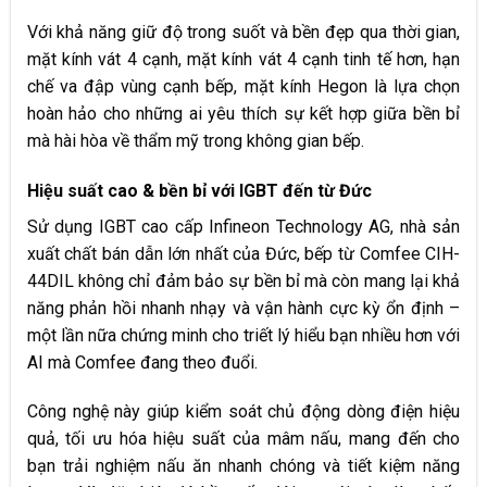
Với khả năng giữ độ trong suốt và bền đẹp qua thời gian,
mặt kính vát 4 cạnh, mặt kính vát 4 cạnh tinh tế hơn, hạn
chế va đập vùng cạnh bếp, mặt kính Hegon là lựa chọn
hoàn hảo cho những ai yêu thích sự kết hợp giữa bền bỉ
mà hài hòa về thẩm mỹ trong không gian bếp.
Hiệu suất cao & bền bỉ với IGBT đến từ Đức
Sử dụng IGBT cao cấp Infineon Technology AG, nhà sản
xuất chất bán dẫn lớn nhất của Đức, bếp từ Comfee CIH-
44DIL không chỉ đảm bảo sự bền bỉ mà còn mang lại khả
năng phản hồi nhanh nhạy và vận hành cực kỳ ổn định –
một lần nữa chứng minh cho triết lý hiểu bạn nhiều hơn với
AI mà Comfee đang theo đuổi.
Công nghệ này giúp kiểm soát chủ động dòng điện hiệu
quả, tối ưu hóa hiệu suất của mâm nấu, mang đến cho
bạn trải nghiệm nấu ăn nhanh chóng và tiết kiệm năng