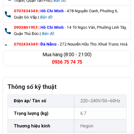
Thạnh, Quận Tân Phú |
Bản đồ
0707434349
|
Hồ Chí Minh
- 478 Nguyễn Oanh, Phường 6,
Quận Gò Vấp |
Bản đồ
0903861953
|
Hồ Chí Minh
- 14 Tô Ngọc Vân, Phường Linh Tây,
Quận Thủ Đức |
Bản đồ
0702434349
|
Đà Nẵng
- 272 Nguyễn Hữu Thọ, Khuê Trung, Hoà
Cường |
Bản đồ
Mua hàng (8:00 - 21:00)
0936 75 74 75
0835355235
|
Bà Rịa Vũng Tàu
- 98 Huỳnh Minh Thạnh, Xuyên
Mộc |
Bản đồ
Thông số kỹ thuật
Điện áp/ Tần số
220~240V/50~60Hz
Trọng lượng (kg)
6.7
Thương hiệu kính
Hegon