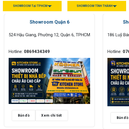
SHOWROOM TẠI TPHCM
SHOWROOM TỈNH THÀNH
Showroom Quận 6
Sh
524 Hậu Giang, Phường 12, Quận 6, TPHCM
186 Luỹ Bá
Hotline:
0869434349
Hotline:
07
Bản đồ
Xem chi tiết
Bản đồ