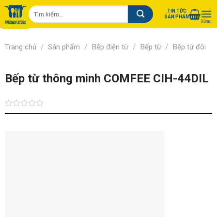
Chuyển
Tìm
TIN TỨC
đến
SẢN PHẨM
kiếm:
nội
dung
/
/
/
/
Trang chủ
Sản phẩm
Bếp điện từ
Bếp từ
Bếp từ đôi
Bếp từ thông minh COMFEE CIH-44DIL
Được
xếp
hạng
0.0
5
sao