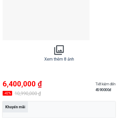
Xem thêm 8 ảnh
Giá
Giá
6,400,000
₫
gốc
hiện
Tiết kiệm đến
là:
tại
4590000đ
10,990,000 ₫.
là:
10,990,000
₫
-42%
6,400,000 ₫.
Khuyến mãi