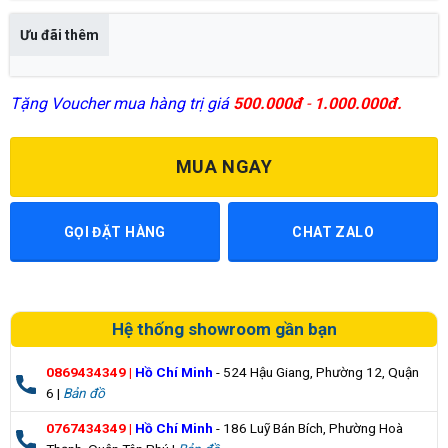
Ưu đãi thêm
Tặng Voucher mua hàng trị giá
500.000đ
-
1.000.000đ.
MUA NGAY
GỌI ĐẶT HÀNG
CHAT ZALO
Hệ thống showroom gần bạn
0869434349
|
Hồ Chí Minh
- 524 Hậu Giang, Phường 12, Quận
6 |
Bản đồ
0767434349
|
Hồ Chí Minh
- 186 Luỹ Bán Bích, Phường Hoà