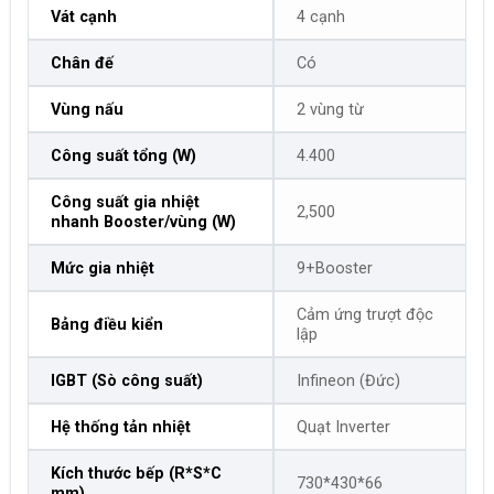
Vát cạnh
4 cạnh
Chân đế
Có
Vùng nấu
2 vùng từ
Công suất tổng (W)
4.400
Công suất gia nhiệt
2,500
nhanh Booster/vùng (W)
Mức gia nhiệt
9+Booster
Cảm ứng trượt độc
Bảng điều kiển
lập
IGBT (Sò công suất)
Infineon (Đức)
Hệ thống tản nhiệt
Quạt Inverter
Kích thước bếp (R*S*C
730*430*66
mm)