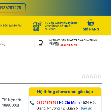
0936757475
TƯ VẤN SẢN PHẨM MỚI BỞI
IN TỨC SẢN PHẨM
CHUYÊN GIA KỸ THUẬT
KITCHEN
HỖ TRỢ XUYÊN SUỐT TRONG QUÁ TRÌNH
SỬ DỤNG
chóng
HOTLINE:
0936 75 74 75
Được
xếp
hạng
Hệ thống showroom gần bạn
0.0
5
Tiết kiệm đến
sao
0869434349
|
Hồ Chí Minh
- 524 Hậu
10980000đ
Giang, Phường 12, Quận 6 |
Bản đồ