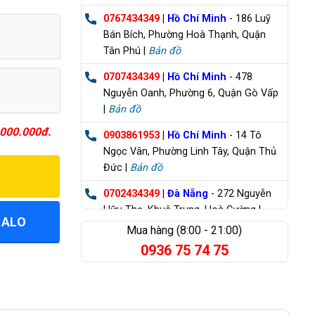
0767434349
|
Hồ Chí Minh
- 186 Luỹ
Bán Bích, Phường Hoà Thạnh, Quận
Tân Phú |
Bản đồ
0707434349
|
Hồ Chí Minh
- 478
Nguyễn Oanh, Phường 6, Quận Gò Vấp
|
Bản đồ
000.000đ.
0903861953
|
Hồ Chí Minh
- 14 Tô
Ngọc Vân, Phường Linh Tây, Quận Thủ
Đức |
Bản đồ
0702434349
|
Đà Nẵng
- 272 Nguyễn
Hữu Thọ, Khuê Trung, Hoà Cường |
ZALO
Bản đồ
Mua hàng (8:00 - 21:00)
0936 75 74 75
0835355235
|
Bà Rịa Vũng Tàu
- 98
Huỳnh Minh Thạnh, Xuyên Mộc |
Bản đồ