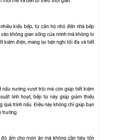
n mới mẻ và bền bỉ theo thời gian.
 nhiều kiểu bếp, từ căn hộ nhỏ đến nhà bếp
m vào không gian sống của mình mà không lo
t kiệm điện, mang lại tiện nghi tối đa và tiết
t nấu nướng vượt trội mà còn giúp tiết kiệm
uất linh hoạt, bếp từ này giúp giảm thiểu
ng quá trình nấu. Điều này không chỉ giúp bạn
i trường.
t độ ấm cho món ăn mà không cần tiêu tốn