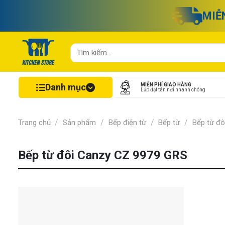
Chuyển
MIỄ
đến
nội
dung
Tìm
kiếm:
Danh mục
MIỄN PHÍ GIAO HÀNG
Lắp đặt tân nơi nhanh chóng
/
/
/
/
Trang chủ
Sản phẩm
Bếp điện từ
Bếp từ
Bếp từ đô
Bếp từ đôi Canzy CZ 9979 GRS