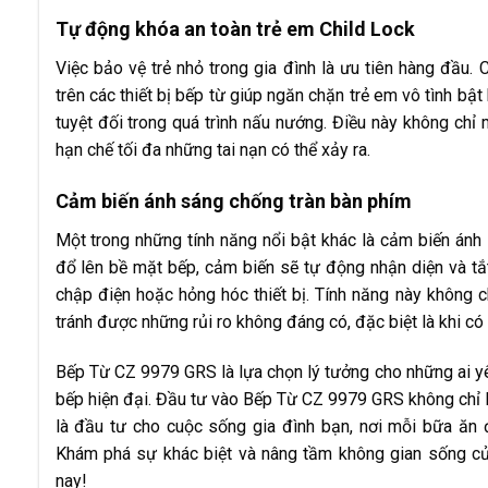
Tự động khóa an toàn trẻ em Child Lock
Việc bảo vệ trẻ nhỏ trong gia đình là ưu tiên hàng đầu.
trên các thiết bị bếp từ giúp ngăn chặn trẻ em vô tình bậ
tuyệt đối trong quá trình nấu nướng. Điều này không ch
hạn chế tối đa những tai nạn có thể xảy ra.
Cảm biến ánh sáng chống tràn bàn phím
Một trong những tính năng nổi bật khác là cảm biến ánh 
đổ lên bề mặt bếp, cảm biến sẽ tự động nhận diện và tắt
chập điện hoặc hỏng hóc thiết bị. Tính năng này không c
tránh được những rủi ro không đáng có, đặc biệt là khi có
Bếp Từ CZ 9979 GRS là lựa chọn lý tưởng cho những ai yêu
bếp hiện đại. Đầu tư vào Bếp Từ CZ 9979 GRS không chỉ l
là đầu tư cho cuộc sống gia đình bạn, nơi mỗi bữa ăn đ
Khám phá sự khác biệt và nâng tầm không gian sống 
nay!