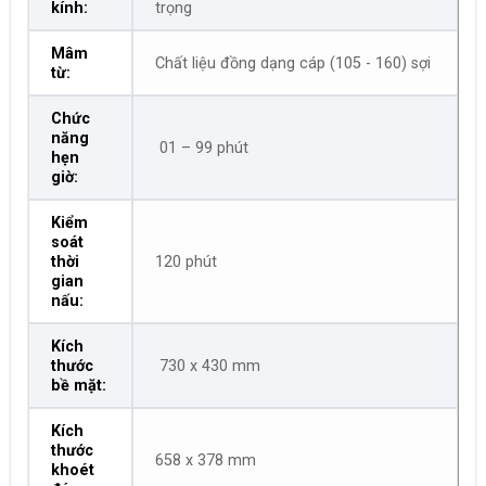
kính:
trọng
Mâm
Chất liệu đồng dạng cáp (105 - 160) sợi
từ:
Chức
năng
01 – 99 phút
hẹn
giờ:
Kiểm
soát
thời
120 phút
gian
nấu:
Kích
thước
730 x 430 mm
bề mặt:
Kích
thước
658 x 378 mm
khoét