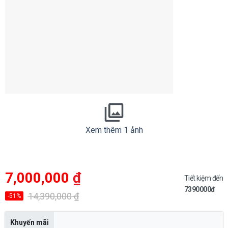
Xem thêm 1 ảnh
Giá
Giá
7,000,000
₫
gốc
hiện
Tiết kiệm đến
là:
tại
7390000đ
14,390,000 ₫.
là:
14,390,000
₫
-51%
7,000,000 ₫.
Khuyến mãi