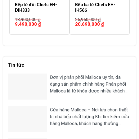
Bếp từ đôi Chefs EH-
Bếp ba từ Chefs EH-
B
DIH333
IH566
D
13,900,000
₫
25,950,000
₫
2
Giá
Giá
Giá
Giá
G
9,490,000
₫
20,690,000
₫
1
gốc
hiện
gốc
hiện
g
là:
tại
là:
tại
là
13,900,000 ₫.
là:
25,950,000 ₫.
là:
2
9,490,000 ₫.
20,690,000 ₫.
Tin tức
Đơn vị phân phối Malloca uy tín, đa
dạng sản phẩm chính hãng Phân phối
Malloca là từ khóa được nhiều khách
hàng tìm kiếm khi có nhu cầu mua các
thiết bị nhà bếp chất lượng như bếp từ,
Cửa hàng Malloca – Nơi lựa chọn thiết
máy hút mùi, lò nướng,...
bị nhà bếp chất lượng Khi tìm kiếm cửa
hàng Malloca, khách hàng thường
mong muốn lựa chọn một địa chỉ uy tín
để mua các thiết bị nhà bếp chính hãng