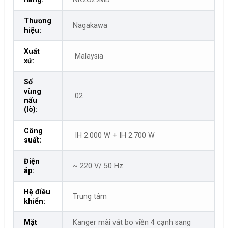
Thương
Nagakawa
hiệu:
Xuất
Malaysia
xứ:
Số
vùng
02
nấu
(lò):
Công
IH 2.000 W + IH 2.700 W
suất:
Điện
~ 220 V/ 50 Hz
áp:
Hệ điều
Trung tâm
khiển:
Mặt
Kanger mài vát bo viền 4 cạnh sang