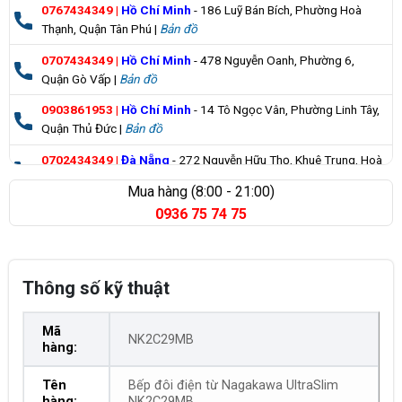
0767434349
|
Hồ Chí Minh
- 186 Luỹ Bán Bích, Phường Hoà
Thạnh, Quận Tân Phú |
Bản đồ
0707434349
|
Hồ Chí Minh
- 478 Nguyễn Oanh, Phường 6,
Quận Gò Vấp |
Bản đồ
0903861953
|
Hồ Chí Minh
- 14 Tô Ngọc Vân, Phường Linh Tây,
Quận Thủ Đức |
Bản đồ
0702434349
|
Đà Nẵng
- 272 Nguyễn Hữu Thọ, Khuê Trung, Hoà
Cường |
Bản đồ
Mua hàng (8:00 - 21:00)
0936 75 74 75
0835355235
|
Bà Rịa Vũng Tàu
- 98 Huỳnh Minh Thạnh, Xuyên
Mộc |
Bản đồ
Thông số kỹ thuật
Mã
NK2C29MB
hàng:
Tên
Bếp đôi điện từ Nagakawa UltraSlim
hàng:
NK2C29MB