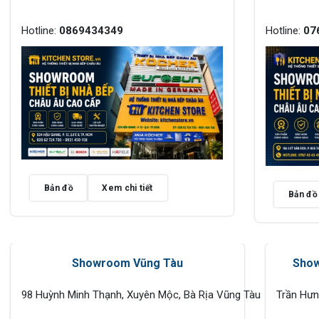
Hotline:
0869434349
Hotline:
07
Bản đồ
Xem chi tiết
Bản đồ
Showroom Vũng Tàu
Show
98 Huỳnh Minh Thạnh, Xuyên Mộc, Bà Rịa Vũng Tàu
Trần Hư