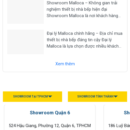
Showroom Malloca – Không gian trải
như bếp từ, máy hút...
nghiệm thiết bị nhà bếp hiện đại
Showroom Malloca là nơi khách hàng
có thể trực tiếp trải nghiệm các dòng
thiết bị nhà bếp cao cấp như bếp từ,
Đại lý Malloca chính hãng – Địa chỉ mua
máy hút mùi, lò nướng, lò vi sóng, máy...
thiết bị nhà bếp đáng tin cậy Đại lý
Malloca là lựa chọn được nhiều khách
hàng tìm kiếm khi có nhu cầu mua các
thiết bị nhà bếp chính hãng như bếp từ,
Xem thêm
máy hút...
SHOWROOM TẠI TPHCM
SHOWROOM TỈNH THÀNH
Showroom Quận 6
Sh
524 Hậu Giang, Phường 12, Quận 6, TPHCM
186 Luỹ Bá