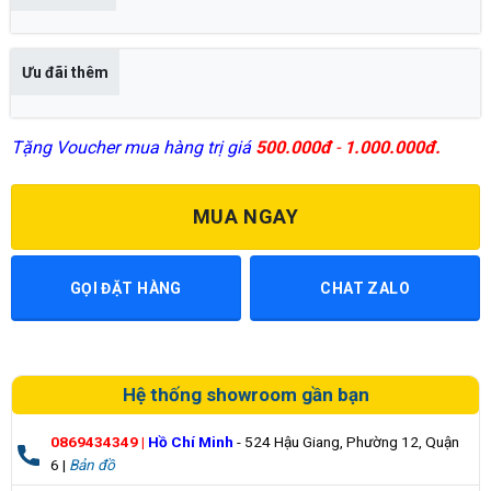
Ưu đãi thêm
Tặng Voucher mua hàng trị giá
500.000đ
-
1.000.000đ.
MUA NGAY
GỌI ĐẶT HÀNG
CHAT ZALO
Hệ thống showroom gần bạn
0869434349
|
Hồ Chí Minh
- 524 Hậu Giang, Phường 12, Quận
6 |
Bản đồ