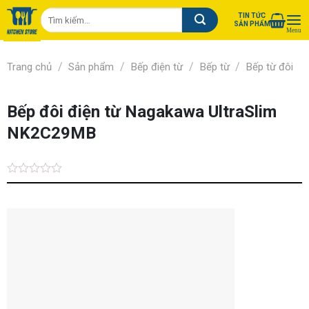
Chuyển
Tìm
TIN TỨC
đến
SẢN PHẨM
kiếm:
nội
dung
/
/
/
/
Trang chủ
Sản phẩm
Bếp điện từ
Bếp từ
Bếp từ đôi
Bếp đôi điện từ Nagakawa UltraSlim
NK2C29MB
Được
xếp
hạng
0.0
5
sao