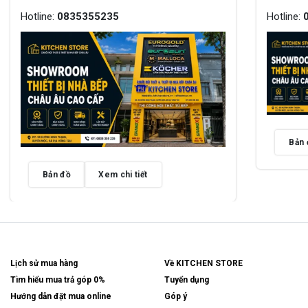
Hotline:
0835355235
Hotline:
Bản 
Bản đồ
Xem chi tiết
Lịch sử mua hàng
Về KITCHEN STORE
Tìm hiểu mua trả góp 0%
Tuyển dụng
Hướng dẫn đặt mua online
Góp ý