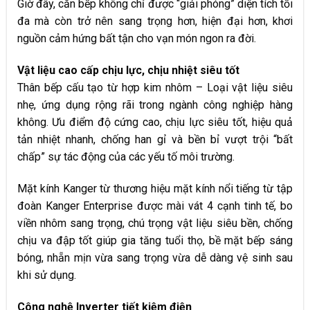
Giờ đây, căn bếp không chỉ được “giải phóng” diện tích tối
đa mà còn trở nên sang trọng hơn, hiện đại hơn, khơi
nguồn cảm hứng bất tận cho vạn món ngon ra đời.
Vật liệu cao cấp chịu lực, chịu nhiệt siêu tốt
Thân bếp cấu tạo từ hợp kim nhôm – Loại vật liệu siêu
nhẹ, ứng dụng rộng rãi trong ngành công nghiệp hàng
không. Ưu điểm độ cứng cao, chịu lực siêu tốt, hiệu quả
tản nhiệt nhanh, chống han gỉ và bền bỉ vượt trội “bất
chấp” sự tác động của các yếu tố môi trường.
Mặt kính Kanger từ thương hiệu mặt kính nổi tiếng từ tập
đoàn Kanger Enterprise được mài vát 4 cạnh tinh tế, bo
viền nhôm sang trọng, chú trọng vật liệu siêu bền, chống
chịu va đập tốt giúp gia tăng tuổi thọ, bề mặt bếp sáng
bóng, nhẵn mịn vừa sang trọng vừa dễ dàng vệ sinh sau
khi sử dụng.
Công nghệ Inverter tiết kiệm điện