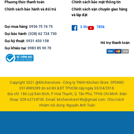
Phương thức thanh toán
Chính sách bảo mật thông tin
Chính sách bảo hành và đổi trả
Chính sách vận chuyển giao hàng
và lắp đặt
Gọi mua hàng:
0936 75 74 75
3.5tr
785k
Gọi bảo hành:
(028) 62 724 730
Gọi kỹ thuật:
0931 450 158
Hỗ trợ thanh toán
Gọi khiếu nại:
0983 85 90 70
Copyright 2021 @Kitchenstore - Công ty TNHH Kitchen Store. GPDKKD:
0314989289 do sở KH & ĐT TP.HCM cấp ngày 03/04/2018.
Địa chỉ: 186 Luỹ Bán Bích, P. Hoà Thạnh, Q. Tân Phú, TP.Hồ Chí Minh. Điện
thoại: 028 62724730. Email: kitchenstore186@gmail.com. Chịu trách
nhiệm nội dung: Nguyễn Anh Tuấn