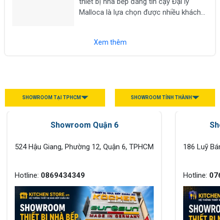
thiết bị nhà bếp đáng tin cậy Đại lý
Malloca là lựa chọn được nhiều khách
hàng tìm kiếm khi có nhu cầu mua các
thiết bị nhà bếp chính hãng như bếp từ,
Xem thêm
máy hút...
SHOWROOM TẠI TPHCM
SHOWROOM TỈNH THÀNH
Showroom Quận 6
Sh
524 Hậu Giang, Phường 12, Quận 6, TPHCM
186 Luỹ Bá
Hotline:
0869434349
Hotline:
07