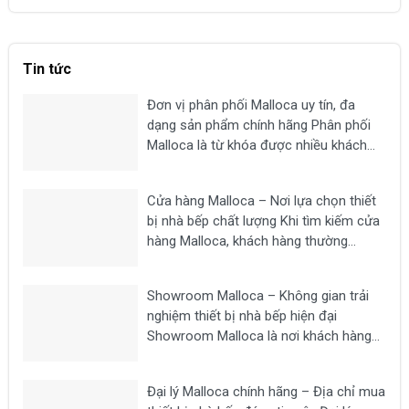
12,690,000 ₫.
15,590,000 ₫.
Tin tức
Đơn vị phân phối Malloca uy tín, đa
dạng sản phẩm chính hãng Phân phối
Malloca là từ khóa được nhiều khách
hàng tìm kiếm khi có nhu cầu mua các
thiết bị nhà bếp chất lượng như bếp từ,
Cửa hàng Malloca – Nơi lựa chọn thiết
máy hút mùi, lò nướng,...
bị nhà bếp chất lượng Khi tìm kiếm cửa
hàng Malloca, khách hàng thường
mong muốn lựa chọn một địa chỉ uy tín
để mua các thiết bị nhà bếp chính hãng
Showroom Malloca – Không gian trải
như bếp từ, máy hút...
nghiệm thiết bị nhà bếp hiện đại
Showroom Malloca là nơi khách hàng
có thể trực tiếp trải nghiệm các dòng
thiết bị nhà bếp cao cấp như bếp từ,
Đại lý Malloca chính hãng – Địa chỉ mua
máy hút mùi, lò nướng, lò vi sóng, máy...