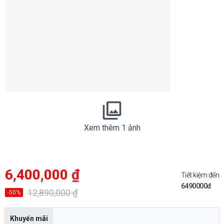
Xem thêm 1 ảnh
Giá
Giá
6,400,000
₫
gốc
hiện
Tiết kiệm đến
là:
tại
6490000đ
12,890,000 ₫.
là:
12,890,000
₫
-50%
6,400,000 ₫.
Khuyến mãi