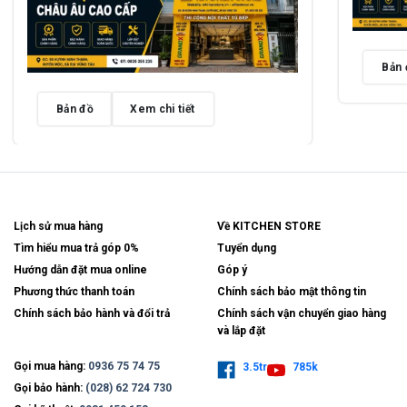
Bản 
Bản đồ
Xem chi tiết
Lịch sử mua hàng
Về KITCHEN STORE
Tìm hiểu mua trả góp 0%
Tuyển dụng
Hướng dẫn đặt mua online
Góp ý
Phương thức thanh toán
Chính sách bảo mật thông tin
Chính sách bảo hành và đổi trả
Chính sách vận chuyển giao hàng
và lắp đặt
Gọi mua hàng:
0936 75 74 75
3.5tr
785k
Gọi bảo hành:
(028) 62 724 730