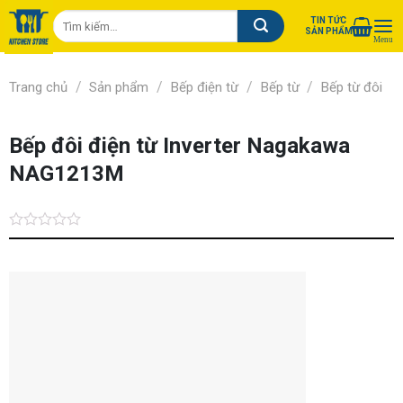
Chuyển
Tìm
TIN TỨC
đến
SẢN PHẨM
kiếm:
nội
dung
/
/
/
/
Trang chủ
Sản phẩm
Bếp điện từ
Bếp từ
Bếp từ đôi
Bếp đôi điện từ Inverter Nagakawa
NAG1213M
Được
xếp
hạng
0.0
5
sao