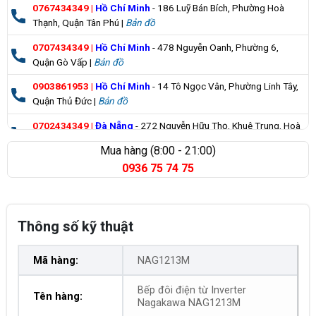
0767434349
|
Hồ Chí Minh
- 186 Luỹ Bán Bích, Phường Hoà
Thạnh, Quận Tân Phú |
Bản đồ
0707434349
|
Hồ Chí Minh
- 478 Nguyễn Oanh, Phường 6,
Quận Gò Vấp |
Bản đồ
0903861953
|
Hồ Chí Minh
- 14 Tô Ngọc Vân, Phường Linh Tây,
Quận Thủ Đức |
Bản đồ
0702434349
|
Đà Nẵng
- 272 Nguyễn Hữu Thọ, Khuê Trung, Hoà
Cường |
Bản đồ
Mua hàng (8:00 - 21:00)
0936 75 74 75
0835355235
|
Bà Rịa Vũng Tàu
- 98 Huỳnh Minh Thạnh, Xuyên
Mộc |
Bản đồ
Thông số kỹ thuật
Mã hàng:
NAG1213M
Bếp đôi điện từ Inverter
Tên hàng:
Nagakawa NAG1213M