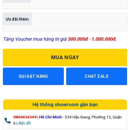
Ưu đãi thêm
Tặng Voucher mua hàng trị giá
500.000đ
-
1.000.000đ.
MUA NGAY
GỌI ĐẶT HÀNG
CHAT ZALO
Hệ thống showroom gần bạn
0869434349
|
Hồ Chí Minh
- 524 Hậu Giang, Phường 12, Quận
6 |
Bản đồ