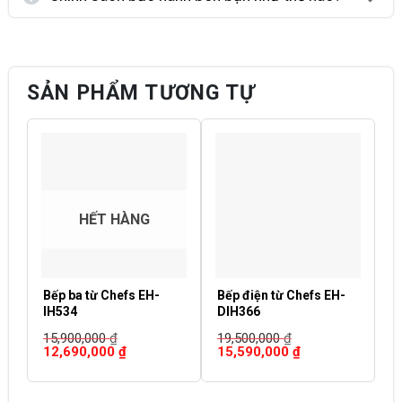
SẢN PHẨM TƯƠNG TỰ
HẾT HÀNG
Bếp ba từ Chefs EH-
Bếp điện từ Chefs EH-
B
IH534
DIH366
D
15,900,000
₫
19,500,000
₫
1
Giá
Giá
Giá
Giá
G
12,690,000
₫
15,590,000
₫
1
gốc
hiện
gốc
hiện
g
là:
tại
là:
tại
là
15,900,000 ₫.
là:
19,500,000 ₫.
là:
1