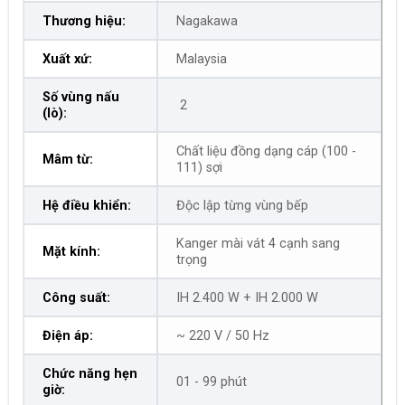
Thương hiệu:
Nagakawa
Xuất xứ:
Malaysia
Số vùng nấu
2
(lò):
Chất liệu đồng dạng cáp (100 -
Mâm từ:
111) sợi
Hệ điều khiển:
Độc lập từng vùng bếp
Kanger mài vát 4 cạnh sang
Mặt kính:
trọng
Công suất:
IH 2.400 W + IH 2.000 W
Điện áp:
~ 220 V / 50 Hz
Chức năng hẹn
01 - 99 phút
giờ: