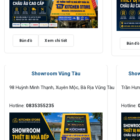
Bản đồ
Xem chi tiết
Bản đồ
Showroom Vũng Tàu
Show
98 Huỳnh Minh Thạnh, Xuyên Mộc, Bà Rịa Vũng Tàu
Trần Hư
Hotline:
0835355235
Hotline: