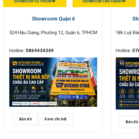
SHOWROOM TẠI TPHCM
SHOWROOM TỈNH THÀNH
Showroom Quận 6
Sh
524 Hậu Giang, Phường 12, Quận 6, TPHCM
186 Luỹ Bá
Hotline:
0869434349
Hotline:
07
Bản đồ
Xem chi tiết
Bản đồ