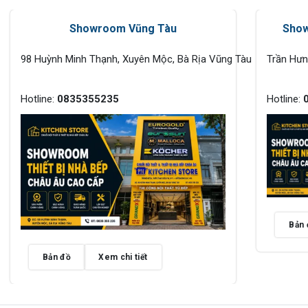
Showroom Vũng Tàu
Show
98 Huỳnh Minh Thạnh, Xuyên Mộc, Bà Rịa Vũng Tàu
Trần Hư
Hotline:
0835355235
Hotline:
Bản 
Bản đồ
Xem chi tiết