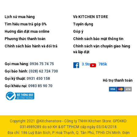
Lịch sử mua hàng
Về KITCHEN STORE
Tìm hiểu mua trả góp 0%
Tuyển dụng
Hướng dẫn đặt mua online
Góp ý
Phương thức thanh toán
Chính sách bảo mật thông tin
Chính sách bảo hành và đổi trả
Chính sách vận chuyển giao hàng
và lắp đặt
Gọi mua hàng:
0936 75 74 75
3.5tr
785k
Gọi bảo hành:
(028) 62 724 730
Gọi kỹ thuật:
0931 450 158
Hỗ trợ thanh toán
Gọi khiếu nại:
0983 85 90 70
Copyright 2021 @Kitchenstore - Công ty TNHH Kitchen Store. GPDKKD:
0314989289 do sở KH & ĐT TP.HCM cấp ngày 03/04/2018.
Địa chỉ: 186 Luỹ Bán Bích, P. Hoà Thạnh, Q. Tân Phú, TP.Hồ Chí Minh. Điện