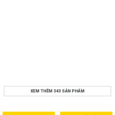
Máy rửa bát Bosch
Máy rửa bát Bosch
SMS8TCI04E serie 8,
SMS8YCI01E Series 8
độc lập
Liên hệ
để được giá
Liên hệ
để được giá
Rẻ hơn:
Rẻ hơn:
28,500,000
27,900,000
₫
₫
-46%
53,000,000
₫
-58%
66,090,000
₫
Rẻ hơn hoàn tiền
Rẻ hơn hoàn tiền
XEM THÊM 343 SẢN PHẨM