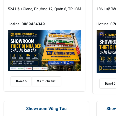
524 Hậu Giang, Phường 12, Quận 6, TPHCM
186 Luỹ Bá
Hotline:
0869434349
Hotline:
07
Bản đồ
Xem chi tiết
Bản đồ
Showroom Vũng Tàu
Show