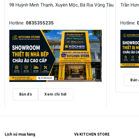
98 Huỳnh Minh Thạnh, Xuyên Mộc, Bà Rịa Vũng Tàu
Trần Hư
Hotline:
0835355235
Hotline:
Bản 
Bản đồ
Xem chi tiết
Lịch sử mua hàng
Về KITCHEN STORE