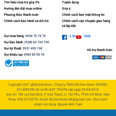
Tìm hiểu mua trả góp 0%
Tuyển dụng
Hướng dẫn đặt mua online
Góp ý
Phương thức thanh toán
Chính sách bảo mật thông tin
Chính sách bảo hành và đổi trả
Chính sách vận chuyển giao hàng
và lắp đặt
Gọi mua hàng:
0936 75 74 75
3.5tr
785k
Gọi bảo hành:
(028) 62 724 730
Gọi kỹ thuật:
0931 450 158
Hỗ trợ thanh toán
Gọi khiếu nại:
0983 85 90 70
Copyright 2021 @Kitchenstore - Công ty TNHH Kitchen Store. GPDKKD:
0314989289 do sở KH & ĐT TP.HCM cấp ngày 03/04/2018.
Địa chỉ: 186 Luỹ Bán Bích, P. Hoà Thạnh, Q. Tân Phú, TP.Hồ Chí Minh. Điện
thoại: 028 62724730. Email: kitchenstore186@gmail.com. Chịu trách
nhiệm nội dung: Nguyễn Anh Tuấn